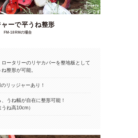
ジャーで平うね整形
FM-18RMの場合
、ロータリーのリヤカバーを整地板として
うね整形が可能。
m用のリッジャーあり！
ら、うね幅が自在に整形可能！
うね高10cm）