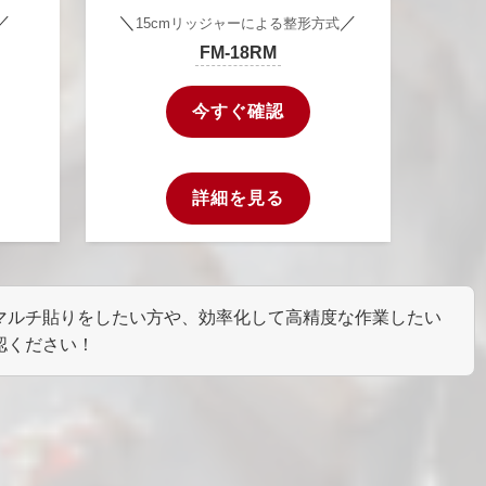
／
＼
／
15cmリッジャーによる整形方式
FM-18RM
今すぐ確認
詳細を見る
マルチ貼りをしたい方や、効率化して高精度な作業したい
認ください！