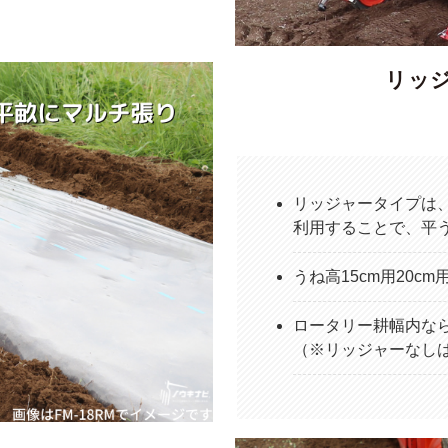
リッ
リッジャータイプは
利用することで、平
うね高15cm用20c
ロータリー耕幅内な
（※リッジャーなしは