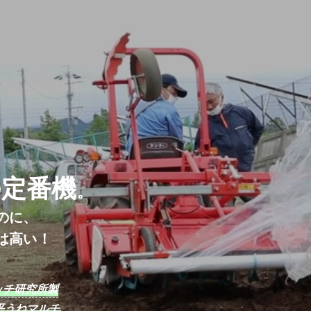
の定番機
。
のに、
は高い！
ッチ研究所製
平うねマルチ