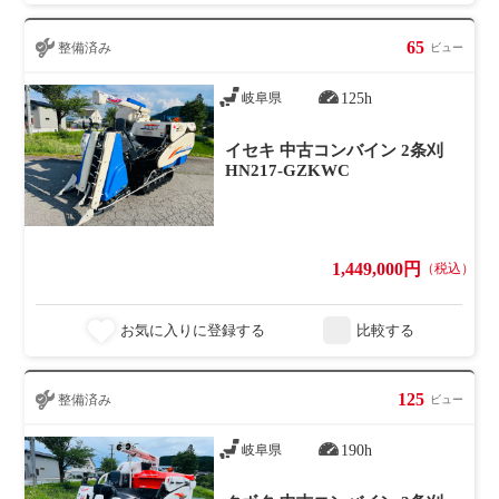
65
整備済み
ビュー
125h
岐阜県
イセキ 中古コンバイン 2条刈
HN217-GZKWC
1,449,000円
（税込）
お気に入りに登録する
比較する
125
整備済み
ビュー
190h
岐阜県