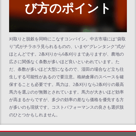
び方のポイント
刈取りと脱穀を同時にこなすコンバイン。中古市場には“袋取
り”式がチラホラ見られるものの、いまや“グレンタンク”式が
ほとんどです。2条刈りから6条刈りまでありますが、農地の
広さに関係なく条数が多いほど良いといわれています。た
だ、条数が多いほど大型になるので、湿田の場合など立ち往
生しする可能性があるので要注意。格納倉庫のスペースを確
保することも必要です。馬力は、2条刈りなら2条刈りの最高
馬力を選ぶのが無難とされています。馬力が大きいほど効率
が高まるからですが、多少の効率の差なら価格を優先する方
が多いのも現状です。コストパフォーマンスの良さも選択肢
のひとつかもしれません。