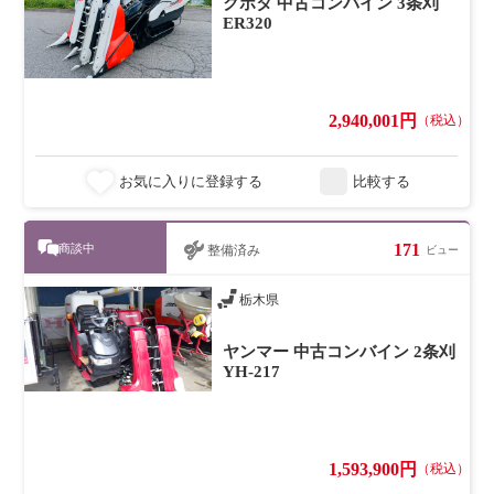
クボタ 中古コンバイン 3条刈
ER320
2,940,001円
（税込）
お気に入りに登録する
比較する
171
商談中
整備済み
ビュー
栃木県
ヤンマー 中古コンバイン 2条刈
YH-217
1,593,900円
（税込）