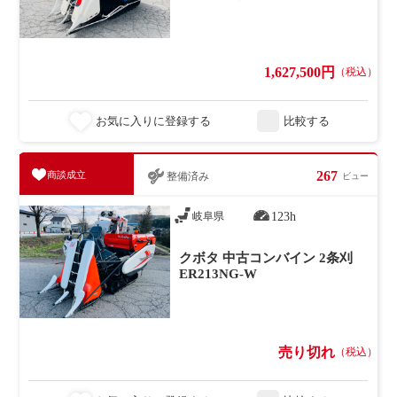
1,627,500円
（税込）
お気に入りに登録する
比較する
267
商談成立
整備済み
ビュー
123h
岐阜県
クボタ 中古コンバイン 2条刈
ER213NG-W
売り切れ
（税込）