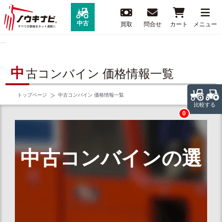
中古
買取
問合せ
カート
メニュー
中
古コンバイン 価格情報一覧
トップページ
中古コンバイン 価格情報一覧
比較する
0
中古コンバインの選