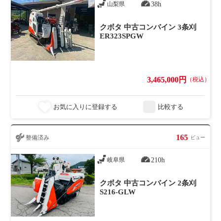
38h
山梨県
クボタ 中古コンバイン 3条刈
ER323SPGW
3,465,000円
（税込）
お気に入りに登録する
比較する
165
整備済み
ビュー
210h
岐阜県
クボタ 中古コンバイン 2条刈
S216-GLW