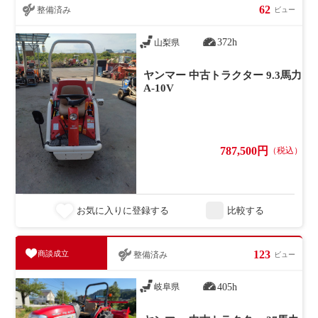
62
整備済み
ビュー
372h
山梨県
ヤンマー 中古トラクター 9.3馬力
A-10V
787,500円
（税込）
お気に入りに登録する
比較する
123
商談成立
整備済み
ビュー
405h
岐阜県