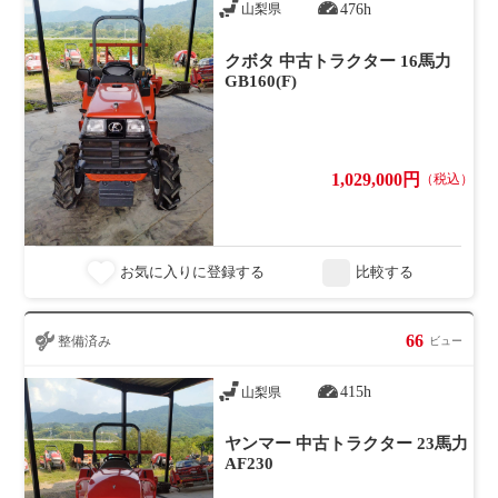
476h
山梨県
クボタ 中古トラクター 16馬力
GB160(F)
1,029,000円
（税込）
お気に入りに登録する
比較する
66
整備済み
ビュー
415h
山梨県
ヤンマー 中古トラクター 23馬力
AF230