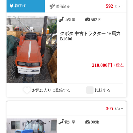
592
値下げ
整備済み
ビュー
562.5h
山梨県
クボタ 中古トラクター 16馬力
B1600
210,000円
（税込）
お気に入りに登録する
比較する
305
ビュー
909h
愛知県