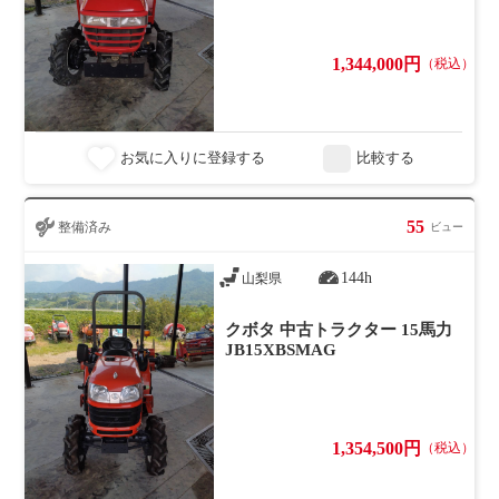
1,344,000円
（税込）
お気に入りに登録する
比較する
55
整備済み
ビュー
144h
山梨県
クボタ 中古トラクター 15馬力
JB15XBSMAG
1,354,500円
（税込）