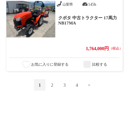
145h
山梨県
クボタ 中古トラクター 17馬力
NB17MA
1,764,000円
（税込）
お気に入りに登録する
比較する
1
2
3
4
>