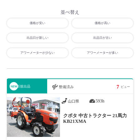
並べ替え
価格が安い
価格が高い
出品日が新しい
出品日が古い
アワーメーターが少ない
アワーメーターが多い
7
新規出品
整備済み
ビュー
593h
山口県
クボタ 中古トラクター 21馬力
KB21XMA