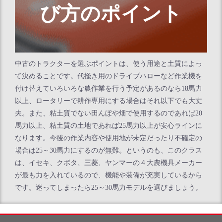
び方のポイント
中古のトラクターを選ぶポイントは、使う用途と土質によっ
て決めることです。代掻き用のドライブハローなど作業機を
付け替えていろいろな農作業を行う予定があるのなら18馬力
以上、ロータリーで耕作専用にする場合はそれ以下でも大丈
夫。また、粘土質でない田んぼや畑で使用するのであれば20
馬力以上、粘土質の土地であれば25馬力以上が安心ラインに
なります。今後の作業内容や使用地が未定だったり不確定の
場合は25～30馬力にするのが無難。というのも、このクラス
は、イセキ、クボタ、三菱、ヤンマーの４大農機具メーカー
が最も力を入れているので、機能や装備が充実しているから
です。迷ってしまったら25～30馬力モデルを選びましょう。