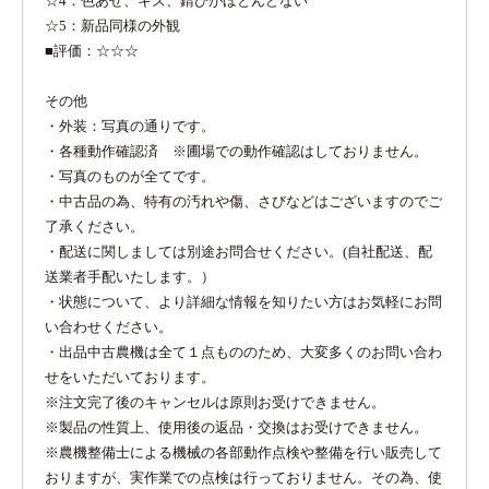
☆4：色あせ、キズ、錆びがほとんどない
☆5：新品同様の外観
■評価：☆☆☆
その他
・外装：写真の通りです。
・各種動作確認済 ※圃場での動作確認はしておりません。
・写真のものが全てです。
・中古品の為、特有の汚れや傷、さびなどはございますのでご
了承ください。
・配送に関しましては別途お問合せください。(自社配送、配
送業者手配いたします。）
・状態について、より詳細な情報を知りたい方はお気軽にお問
い合わせください。
・出品中古農機は全て１点もののため、大変多くのお問い合わ
せをいただいております。
※注文完了後のキャンセルは原則お受けできません。
※製品の性質上、使用後の返品・交換はお受けできません。
※農機整備士による機械の各部動作点検や整備を行い販売して
おりますが、実作業での点検は行っておりません。その為、使