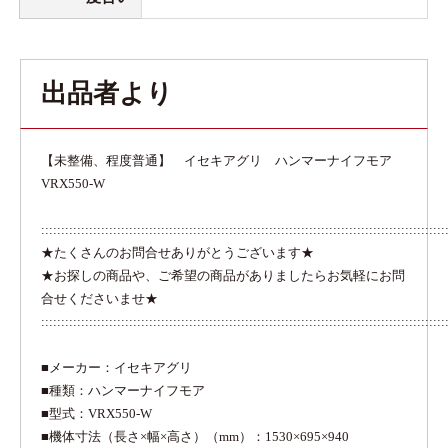
出品者より
【未整備、程度普通】 イセキアグリ ハンマーナイフモア
VRX550-W
:::::::::::::::::::::::::::::::::::::::::::::::::::::::::::::::::::::::::::::::::::::::::::::::::::::
★たくさんのお問合せありがとうございます★
★お探しの商品や、ご希望の商品がありましたらお気軽にお問
合せくださいませ★
:::::::::::::::::::::::::::::::::::::::::::::::::::::::::::::::::::::::::::::::::::::::::::::::::::::
■メーカー：イセキアグリ
■種類：ハンマーナイフモア
■型式：VRX550-W
■機体寸法（長さ×幅×高さ）（mm）：1530×695×940