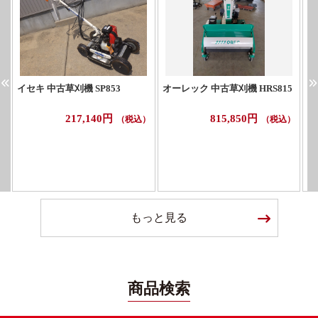
イセキ 中古草刈機 SP853
オーレック 中古草刈機 HRS815
ホ
217,140円
815,850円
（税込）
（税込）
もっと見る
商品検索