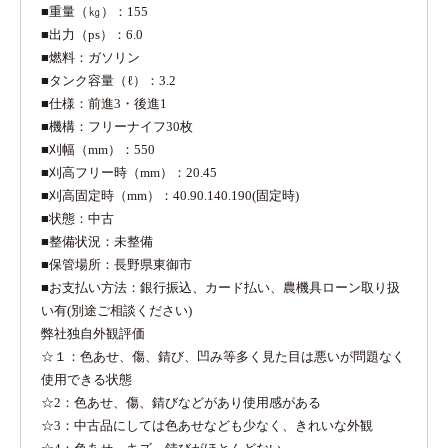
■重量（㎏）：155
■出力（ps）：6.0
■燃料：ガソリン
■タンク容量（ℓ）：3.2
■仕様：前進3・後進1
■機構：フリーナイフ30枚
■刈幅（mm）：550
■刈高フリー時（mm）：20.45
■刈高固定時（mm）：40.90.140.190(固定時)
■状態：中古
■整備状況：未整備
■保管場所：長野県東御市
■お支払い方法：銀行振込、カード払い、農機具ローン取り扱
い有(別途ご相談ください)
弊社独自外観評価
☆１：色あせ、傷、錆び、凹み等多く見た目は悪いが問題なく
使用できる状態
☆2：色あせ、傷、錆びなどがあり使用感がある
☆3：中古品にしては色あせなども少なく、きれいな外観