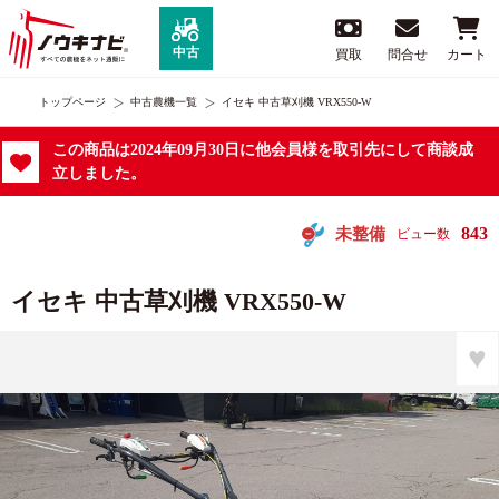
中古
買取
問合せ
カート
トップページ
中古農機一覧
イセキ 中古草刈機 VRX550-W
この商品は2024年09月30日に他会員様を取引先にして商談成
立しました。
843
未整備
ビュー数
イセキ 中古草刈機 VRX550-W
♥