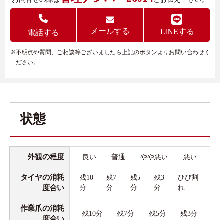
メールする
LINEする
電話する
※不明点や質問、ご相談等ございましたら上記のボタンよりお問い合わせく
ださい。
状態
外観の程度
良い
普通
やや悪い
悪い
タイヤの消耗
残10
残7
残5
残3
ひび割
度合い
分
分
分
分
れ
作業爪の消耗
残10分
残7分
残5分
残3分
度合い