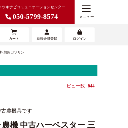
ノウキナビコミュニケーションセンター
050-5799-8574
メニュー
カート
新規会員登録
ログイン
 燃料:無鉛ガソリン
農機を売りたい
寄せサービ
農機具買取査定サービス
ビュー数
844
中古農機具です
農機 中古ハーベスター 三