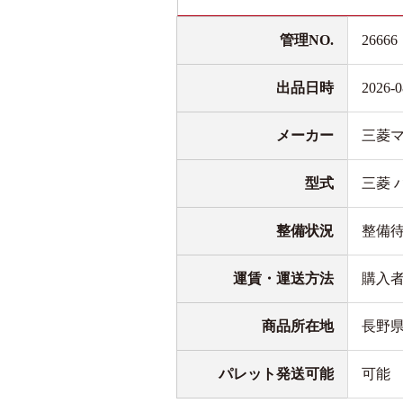
管理NO.
26666
出品日時
2026-0
メーカー
三菱
型式
三菱 ハ
整備状況
整備
運賃・運送方法
購入
商品所在地
長野
パレット発送可能
可能