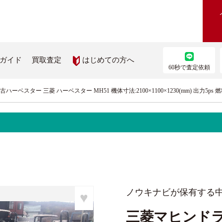
はじめての方へ
ガイド
買取査定
60秒で査定依頼
ーベスター 三菱 ハーベスター MH51 機体寸法:2100×1100×1230(mm) 出力5ps
農機を買いたい
部品を取り寄せたい
機検索
農機メーカー純正パーツ取り
ス
を見る
ップ
ノウキナビが保有する
♥
三菱マヒンドラ