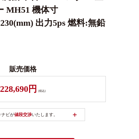
 MH51 機体寸
×1230(mm) 出力5ps 燃料:無鉛
販売価格
228,690円
(税込)
開く
キナビが
値段交渉
いたします。