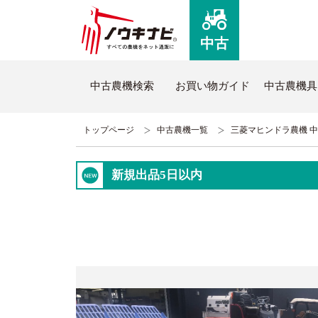
中古
中古農機検索
お買い物ガイド
中古農機具
トップページ
中古農機一覧
三菱マヒンドラ農機 中古ハ
ノウキナビについて
新品
新規出品5日以内
はじめての方へ
新品農
コミュニケーションセンターについて
全商品
よくあるご質問
新品ト
ノウキナビブログ