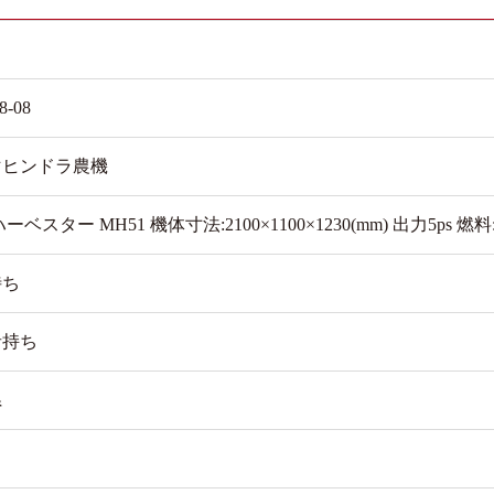
8-08
マヒンドラ農機
ーベスター MH51 機体寸法:2100×1100×1230(mm) 出力5ps 
待ち
者持ち
県