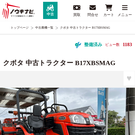
中古
買取
問合せ
カート
メニュー
トップページ
中古農機一覧
クボタ 中古トラクター B17XBSMAG
1183
整備済み
ビュー数
クボタ 中古トラクター B17XBSMAG
♥