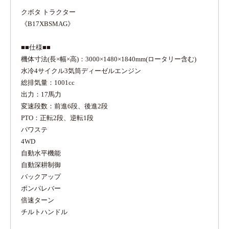
クボタ トラクター
《B17XBSMAG》
■■仕様■■
機体寸法(長×幅×高)：3000×1480×1840mm(ロータリー含む)
水冷4サイクル3気筒ディーゼルエンジン
総排気量：1001cc
出力：17馬力
変速段数：前進6段、後進2段
PTO：正転2段、逆転1段
パワステ
4WD
自動水平機能
自動深耕制御
バックアップ
ポンパレバー
倍速ターン
チルトハンドル