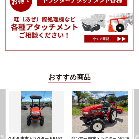
おすすめ商品
クボタ 中古トラクター KB19Z
ヤンマー 中古トラクター AF226
ク