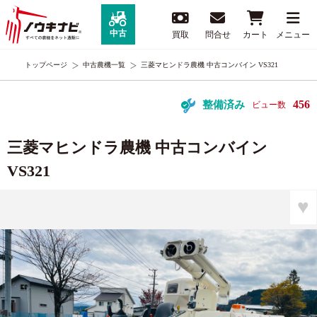
中古
買取
問合せ
カート
メニュー
トップページ
中古農機一覧
三菱マヒンドラ農機 中古コンバイン VS321
456
整備済み
ビュー数
三菱マヒンドラ農機 中古コンバイン
VS321
♥