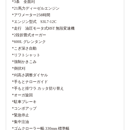
*3条 全面刈
*21馬力ディーゼルエンジン
*アワメーター258時間
*エンジン型式 S3L7-12C
*走行 油圧モータ式HST 無段変速機
*2段折畳式オーガー
*600L グレンタンク
*こぎ深さ自動
*リフトシャット
*強制かきこみ
*倒伏刈
*刈高さ調整ダイヤル
*手もとナローガイド
*手もと排ワラ.カッタ切り替え
*オーガ旋回
*駐車ブレーキ
*コンポアップ
*緊急停止
*集中注油
*ゴムクローラー幅:330mm 標準幅