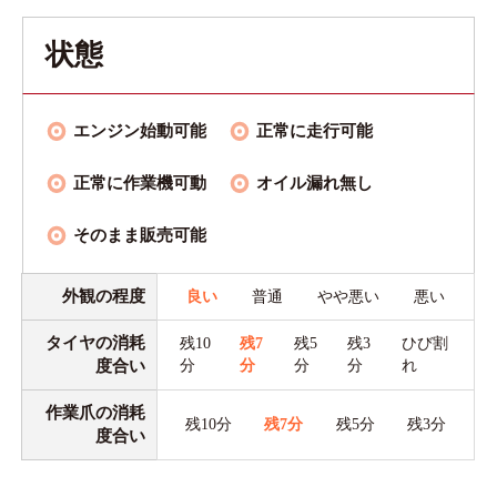
状態
エンジン始動可能
正常に走行可能
正常に作業機可動
オイル漏れ無し
そのまま販売可能
外観の程度
良い
普通
やや悪い
悪い
タイヤの消耗
残10
残7
残5
残3
ひび割
度合い
分
分
分
分
れ
作業爪の消耗
残10分
残7分
残5分
残3分
度合い