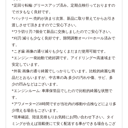
*足回り転輪:グリースアップ済み。定期点検行っておりますの
でガタもなく良好です。
*バッテリー:売約が決まり次第、新品に取り替えてからお引き
渡しさせて頂きますのでご安心下さい。
*ワラ切り刃:7個全て新品に交換しましたのでご安心下さい。
*刈刃:減りも少なく良好です。隙間調整オーバーホール済みで
す。
*こぎ歯:画像の通り減りも少なくまだまだ使用可能です。
*エンジン:一発始動で絶好調です。アイドリング〜高速域まで
安定しています。
*外装:画像の通り綺麗でしっかりしています。比較的綺麗な商
品だとおもいますが、中古車の為 多少の汚れや傷、サビ、多
少の凹みなどはございます。
*エンジンルーム: 車庫保管品でしたので比較的綺麗な状態で
す。
*アワメーター258時間ですが当社内の移動や点検などにより多
少増える場合もございます。
*現車確認、陸送見積もりお気軽にお問い合わせ下さい。タイ
ミングが合えば混載便にて安く配送する事ができる場合もござ