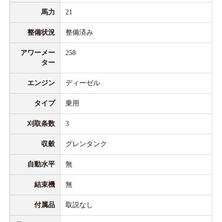
馬力
21
整備状況
整備済み
アワーメー
258
ター
エンジン
ディーゼル
タイプ
乗用
刈取条数
3
収穀
グレンタンク
自動水平
無
結束機
無
付属品
取説なし