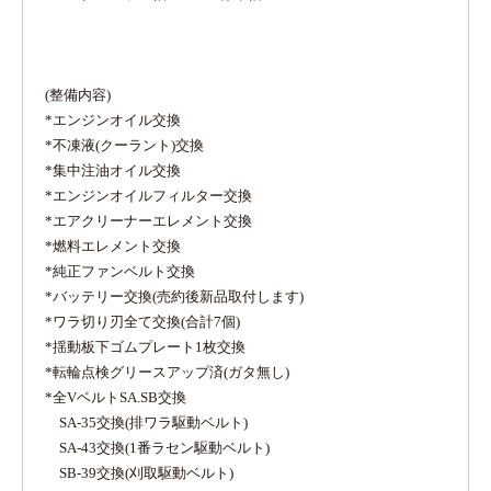
(整備内容)
*エンジンオイル交換
*不凍液(クーラント)交換
*集中注油オイル交換
*エンジンオイルフィルター交換
*エアクリーナーエレメント交換
*燃料エレメント交換
*純正ファンベルト交換
*バッテリー交換(売約後新品取付します)
*ワラ切り刃全て交換(合計7個)
*揺動板下ゴムプレート1枚交換
*転輪点検グリースアップ済(ガタ無し)
*全VベルトSA.SB交換
SA-35交換(排ワラ駆動ベルト)
SA-43交換(1番ラセン駆動ベルト)
SB-39交換(刈取駆動ベルト)