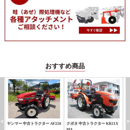
おすすめ商品
ヤンマー 中古トラクター AF226
クボタ 中古トラクター KB21X
ヤ
MA