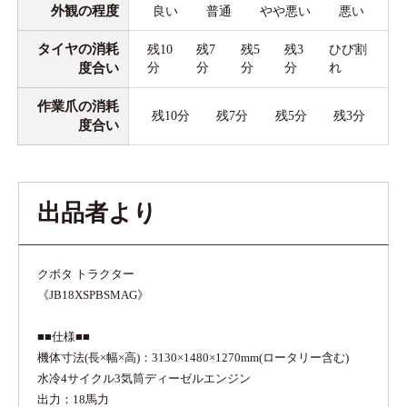
外観の程度
良い
普通
やや悪い
悪い
タイヤの消耗
残10
残7
残5
残3
ひび割
度合い
分
分
分
分
れ
作業爪の消耗
残10分
残7分
残5分
残3分
度合い
出品者より
クボタ トラクター
《JB18XSPBSMAG》
■■仕様■■
機体寸法(長×幅×高)：3130×1480×1270mm(ロータリー含む)
水冷4サイクル3気筒ディーゼルエンジン
出力：18馬力