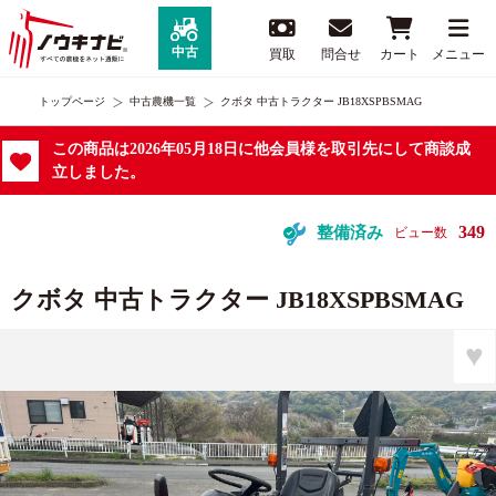
中古
買取
問合せ
カート
メニュー
トップページ
中古農機一覧
クボタ 中古トラクター JB18XSPBSMAG
この商品は2026年05月18日に他会員様を取引先にして商談成
立しました。
349
整備済み
ビュー数
クボタ 中古トラクター JB18XSPBSMAG
♥