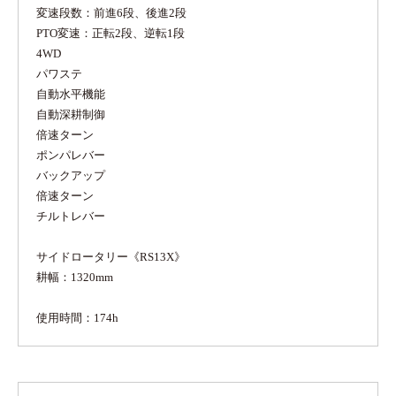
変速段数：前進6段、後進2段
PTO変速：正転2段、逆転1段
4WD
パワステ
自動水平機能
自動深耕制御
倍速ターン
ポンパレバー
バックアップ
倍速ターン
チルトレバー
サイドロータリー《RS13X》
耕幅：1320mm
使用時間：174h