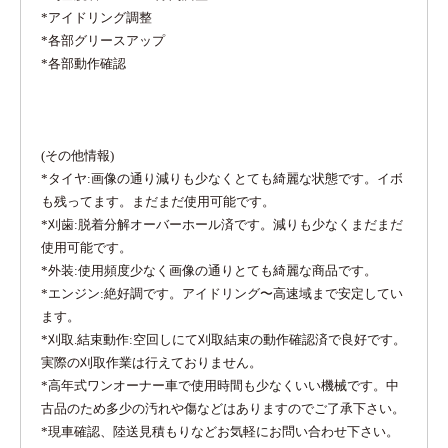
*アイドリング調整
*各部グリースアップ
*各部動作確認
(その他情報)
*タイヤ:画像の通り減りも少なくとても綺麗な状態です。イボ
も残ってます。まだまだ使用可能です。
*刈歯:脱着分解オーバーホール済です。減りも少なくまだまだ
使用可能です。
*外装:使用頻度少なく画像の通りとても綺麗な商品です。
*エンジン:絶好調です。アイドリング〜高速域まで安定してい
ます。
*刈取.結束動作:空回しにて刈取結束の動作確認済で良好です。
実際の刈取作業は行えておりません。
*高年式ワンオーナー車で使用時間も少なくいい機械です。中
古品のため多少の汚れや傷などはありますのでご了承下さい。
*現車確認、陸送見積もりなどお気軽にお問い合わせ下さい。