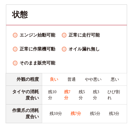
状態
エンジン始動可能
正常に走行可能
正常に作業機可動
オイル漏れ無し
そのまま販売可能
外観の程度
良い
普通
やや悪い
悪い
タイヤの消耗
残10
残7
残5
残3
ひび割
度合い
分
分
分
分
れ
作業爪の消耗
残10分
残7分
残5分
残3分
度合い