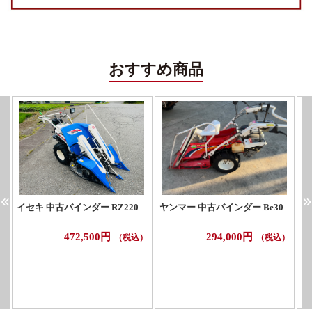
おすすめ商品
イセキ 中古バインダー RZ220
ヤンマー 中古バインダー Be30
ク
472,500円
294,000円
（税込）
（税込）