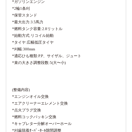
*ガソリンエンジン
*2輪1条刈
*保管スタンド
*最大出力:3.5馬力
*燃料タンク容量:2.8リットル
*始動方式:リコイル始動
*タイヤ:広幅低圧タイヤ
*刈幅:300mm
*適応ひも種類:P.P、サイザル、ジュート
*束の大きさ調整段数:5(大〜小)
(整備内容)
*エンジンオイル交換
*エアクリーナーエレメント交換
*点火プラグ交換
*燃料コックパッキン交換
*キャブレター分解オーバーホール
*刈歯脱着ｵｰﾊﾞｰﾎｰﾙ隙間調整