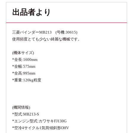
出品者より
三菱バインダーMB213 (号機:30615)
使用頻度とても少ない綺麗な機械です。
(機体サイズ)
*全長:1600mm
*全幅:575mm
*全高:995mm
*重量:120kg程度
(機関情報)
*型式:MB213-S
*エンジン型式:カワサキFJ130G
*空冷4サイクル1気筒傾斜形OHV