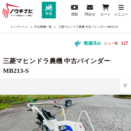
中古
買取
問合せ
カート
メニュー
トップページ
中古農機一覧
三菱マヒンドラ農機 中古バインダー MB213-S
127
整備済み
ビュー数
三菱マヒンドラ農機 中古バインダー
MB213-S
♥