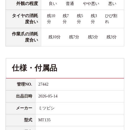
外観の程度
良い
普通
やや悪い
悪い
タイヤの消耗
残10
残7
残5
残3
ひび割
度合い
分
分
分
分
れ
作業爪の消耗
残10分
残7分
残5分
残3分
度合い
仕様・付属品
管理NO.
27442
出品日時
2026-05-14
メーカー
ミツビシ
型式
MT135