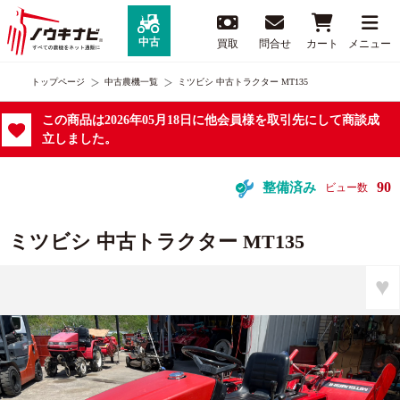
中古
買取
問合せ
カート
メニュー
トップページ
中古農機一覧
ミツビシ 中古トラクター MT135
この商品は2026年05月18日に他会員様を取引先にして商談成
立しました。
90
整備済み
ビュー数
ミツビシ 中古トラクター MT135
♥