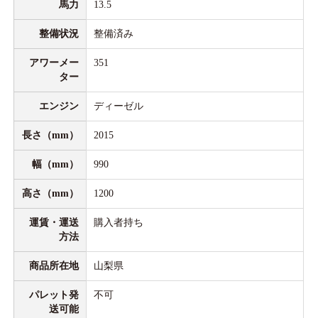
馬力
13.5
整備状況
整備済み
アワーメー
351
ター
エンジン
ディーゼル
長さ（mm）
2015
幅（mm）
990
高さ（mm）
1200
運賃・運送
購入者持ち
方法
商品所在地
山梨県
パレット発
不可
送可能