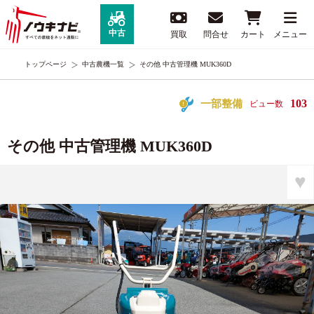
中古
買取
問合せ
カート
メニュー
トップページ
中古農機一覧
その他 中古管理機 MUK360D
103
一部整備
ビュー数
その他 中古管理機 MUK360D
♥