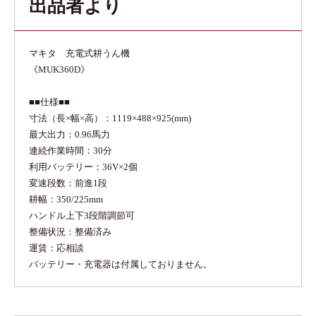
出品者より
マキタ 充電式耕うん機
《MUK360D》
■■仕様■■
寸法（長×幅×高）：1119×488×925(mm)
最大出力：0.96馬力
連続作業時間：30分
利用バッテリー：36V×2個
変速段数：前進1段
耕幅：350/225mm
ハンドル上下3段階調節可
整備状況：整備済み
運賃：応相談
バッテリー・充電器は付属しておりません。