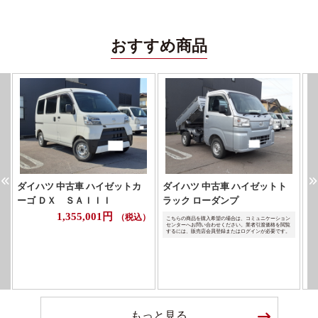
おすすめ商品
ダイハツ 中古車 ハイゼットカ
ダイハツ 中古車 ハイゼットト
日
ーゴ ＤＸ ＳＡＩＩＩ
ラック ローダンプ
Ｘ
1,355,001円
（税込）
こちらの商品を購入希望の場合は、コミュニケーション
こ
センターへお問い合わせください。業者引渡価格を閲覧
セ
するには、販売店会員登録またはログインが必要です。
す
もっと見る