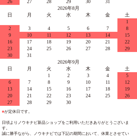
26
27
28
29
30
31
2026年8月
日
月
火
水
木
金
土
1
2
3
4
5
6
7
8
9
10
11
12
13
14
15
16
17
18
19
20
21
22
23
24
25
26
27
28
29
30
31
2026年9月
日
月
火
水
木
金
土
1
2
3
4
5
6
7
8
9
10
11
12
13
14
15
16
17
18
19
20
21
22
23
24
25
26
27
28
29
30
■
が定休日です。
日頃よりノウキナビ新品ショップをご利用いただきありがとうございま
す。
誠に勝手ながら、ノウキナビでは下記の期間において、休業とさせてい