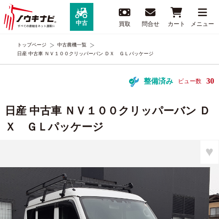
中古
買取
問合せ
カート
メニュー
トップページ
中古農機一覧
日産 中古車 ＮＶ１００クリッパーバン ＤＸ ＧＬパッケージ
30
整備済み
ビュー数
日産 中古車 ＮＶ１００クリッパーバン Ｄ
Ｘ ＧＬパッケージ
♥