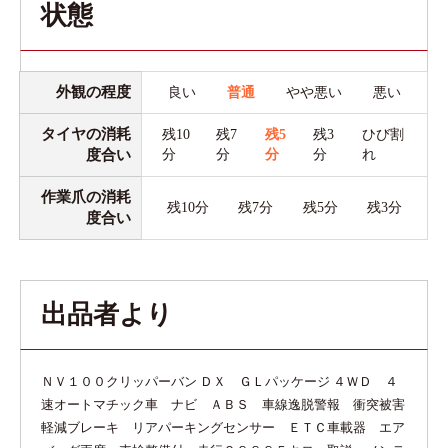
状態
外観の程度
良い
普通
やや悪い
悪い
タイヤの消耗
残10
残7
残5
残3
ひび割
度合い
分
分
分
分
れ
作業爪の消耗
残10分
残7分
残5分
残3分
度合い
出品者より
ＮＶ１００クリッパーバン ＤＸ ＧＬパッケージ ４ＷＤ ４
速オートマチック車 ナビ ＡＢＳ 車線逸脱警報 衝突被害
軽減ブレーキ リアパーキングセンサー ＥＴＣ車載器 エア