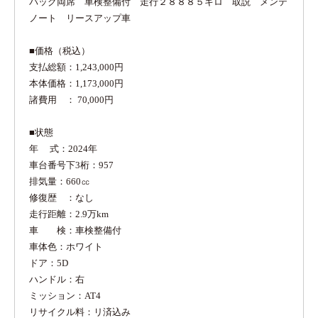
バッグ両席 車検整備付 走行２８８８５キロ 取説 メンテ
ノート リースアップ車
■価格（税込）
支払総額：1,243,000円
本体価格：1,173,000円
諸費用 ： 70,000円
■状態
年 式：2024年
車台番号下3桁：957
排気量：660㏄
修復歴 ：なし
走行距離：2.9万km
車 検：車検整備付
車体色：ホワイト
ドア：5D
ハンドル：右
ミッション：AT4
リサイクル料：リ済込み