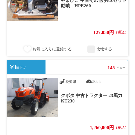
やまびこ 中古その他 共立セット
動噴 HPE260
127,050円
（税込）
お気に入りに登録する
比較する
145
値下げ
ビュー
368h
愛知県
クボタ 中古トラクター 23馬力
KT230
1,260,000円
（税込）