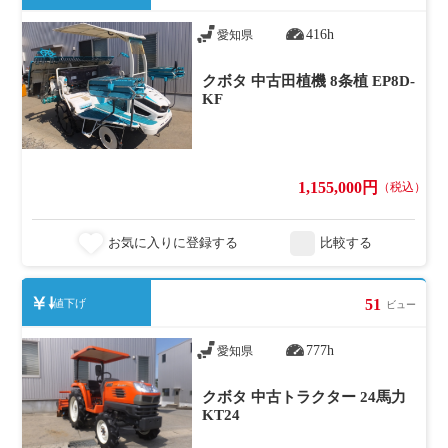
416h
愛知県
クボタ 中古田植機 8条植 EP8D-
KF
1,155,000円
（税込）
お気に入りに登録する
比較する
51
値下げ
ビュー
777h
愛知県
クボタ 中古トラクター 24馬力
KT24