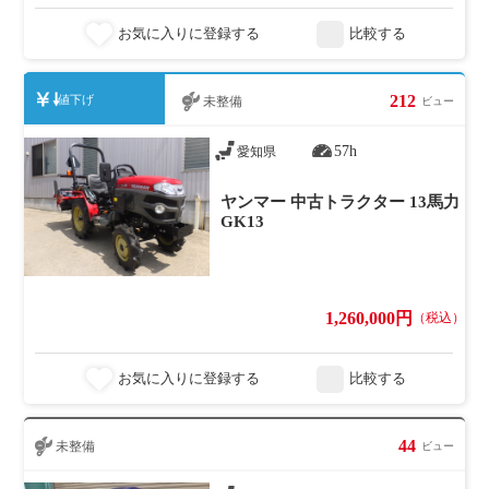
お気に入りに登録する
比較する
212
値下げ
未整備
ビュー
57h
愛知県
ヤンマー 中古トラクター 13馬力
GK13
1,260,000円
（税込）
お気に入りに登録する
比較する
44
未整備
ビュー