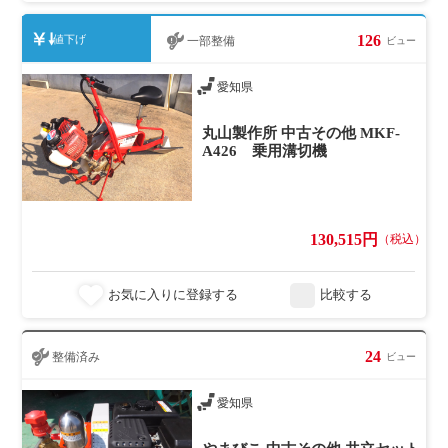
126
値下げ
一部整備
ビュー
愛知県
丸山製作所 中古その他 MKF-
A426 乗用溝切機
130,515円
（税込）
お気に入りに登録する
比較する
24
整備済み
ビュー
愛知県