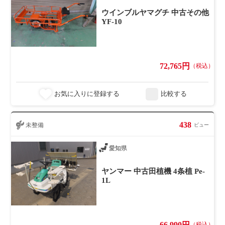
ウインブルヤマグチ 中古その他
YF-10
72,765円
（税込）
お気に入りに登録する
比較する
438
未整備
ビュー
愛知県
ヤンマー 中古田植機 4条植 Pe-
1L
66,990円
（税込）