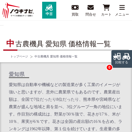
中古
買取
問合せ
カート
メニュー
中
古農機具 愛知県 価格情報一覧
トップページ
中古農機具 愛知県 価格情報一覧
比較する
0
愛知県
愛知県は自動車や機械などの製造業が多く工業のイメージが
強いと思いますが、意外に農業県でもあるのです。農業産出
額は、全国で7位だったり8位だったり、熊本県や宮崎県など
農業が盛んな地域と肩を並べ、3位グループ一角の地位にいま
す。作目別の構成比は、野菜が30％強で、花きが17％、米が
10％、果実が6％です。花きは全国の産出額の16％を占め、ラ
ンキングは1962年以降、第１位を続けています。生産量の多