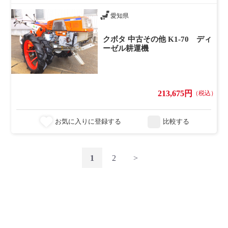
愛知県
クボタ 中古その他 K1-70 ディ
ーゼル耕運機
213,675円
（税込）
お気に入りに登録する
比較する
1
2
>