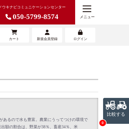
ノウキナビコミュニケーションセンター
050-5799-8574
メニュー
カート
新規会員登録
ログイン
農機を売りたい
寄せサービ
農機具買取査定サービス
比較する
があるので水も豊富。農業にうってつけの環境で
0
額の割合は、野菜が38％、畜産34％、米