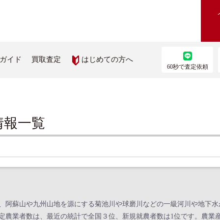
はじめての方へ
ガイド
買取査定
60秒で査定依頼
農機を買いたい
部品を取り寄せたい
情報一覧
機検索
農機メーカー純正パーツ取り
ス
を見る
ップ
、阿蘇山や九州山地を源にする菊池川や球磨川などの一級河川や地下水
定農業者数は、最近の統計で全国３位、新規就農者数は1位です。農業産出