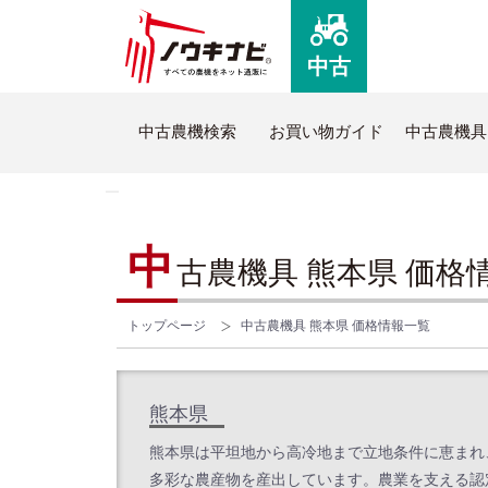
中古
中古農機検索
お買い物ガイド
中古農機具
ノウキナビについて
新品
中
古農機具 熊本県 価格
はじめての方へ
新品農
コミュニケーションセンターについて
全商品
トップページ
中古農機具 熊本県 価格情報一覧
よくあるご質問
新品ト
熊本県
ノウキナビブログ
熊本県は平坦地から高冷地まで立地条件に恵まれ
多彩な農産物を産出しています。農業を支える認