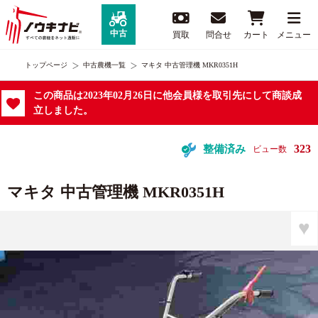
中古
買取
問合せ
カート
メニュー
トップページ
中古農機一覧
マキタ 中古管理機 MKR0351H
この商品は2023年02月26日に他会員様を取引先にして商談成
立しました。
323
整備済み
ビュー数
マキタ 中古管理機 MKR0351H
♥