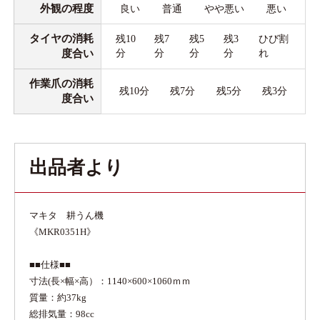
外観の程度
良い
普通
やや悪い
悪い
タイヤの消耗
残10
残7
残5
残3
ひび割
度合い
分
分
分
分
れ
作業爪の消耗
残10分
残7分
残5分
残3分
度合い
出品者より
マキタ 耕うん機
《MKR0351H》
■■仕様■■
寸法(長×幅×高）：1140×600×1060ｍｍ
質量：約37kg
総排気量：98cc