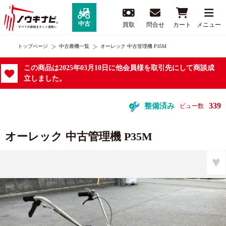
中古
買取
問合せ
カート
メニュー
トップページ
中古農機一覧
オーレック 中古管理機 P35M
この商品は2025年03月10日に他会員様を取引先にして商談成
立しました。
339
整備済み
ビュー数
オーレック 中古管理機 P35M
♥