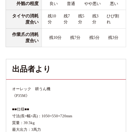
外観の程度
良い
普通
やや悪い
悪い
タイヤの消耗
残10
残7
残5
残3
ひび割
度合い
分
分
分
分
れ
作業爪の消耗
残10分
残7分
残5分
残3分
度合い
出品者より
オーレック 耕うん機
《P35M》
■■仕様■■
寸法(長×幅×高)：1050×550×720mm
質量：39.5kg
最大出力：3馬力