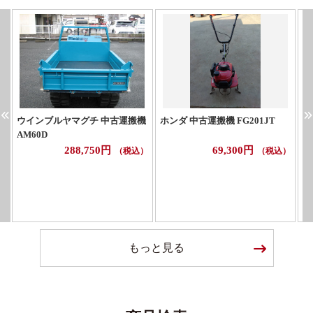
ウインブルヤマグチ 中古運搬機
ホンダ 中古運搬機 FG201JT
ウ
AM60D
M
288,750円
69,300円
（税込）
（税込）
もっと見る