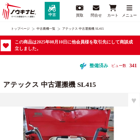
中古
買取
問合せ
カート
メニュー
トップページ
中古農機一覧
アテックス 中古運搬機 SL415
この商品は2025年08月10日に他会員様を取引先にして商談成
立しました。
341
整備済み
ビュー数
アテックス 中古運搬機 SL415
♥