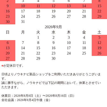
2
3
4
5
6
7
8
9
10
11
12
13
14
15
16
17
18
19
20
21
22
23
24
25
26
27
28
29
30
31
2026年9月
日
月
火
水
木
金
土
1
2
3
4
5
6
7
8
9
10
11
12
13
14
15
16
17
18
19
20
21
22
23
24
25
26
27
28
29
30
■
が定休日です。
日頃よりノウキナビ新品ショップをご利用いただきありがとうございま
す。
誠に勝手ながら、ノウキナビでは下記の期間において、休業とさせてい
ただきます。
休業日：2026年8月8日（土）〜2026年8月16日（日）
全社会議：2026年9月4日午後（金）