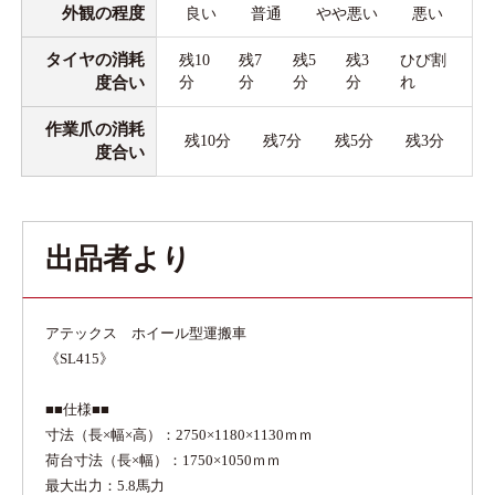
外観の程度
良い
普通
やや悪い
悪い
タイヤの消耗
残10
残7
残5
残3
ひび割
度合い
分
分
分
分
れ
作業爪の消耗
残10分
残7分
残5分
残3分
度合い
出品者より
アテックス ホイール型運搬車
《SL415》
■■仕様■■
寸法（長×幅×高）：2750×1180×1130ｍｍ
荷台寸法（長×幅）：1750×1050ｍｍ
最大出力：5.8馬力