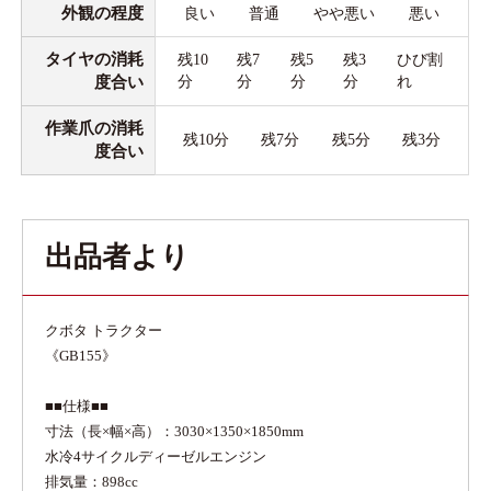
外観の程度
良い
普通
やや悪い
悪い
タイヤの消耗
残10
残7
残5
残3
ひび割
度合い
分
分
分
分
れ
作業爪の消耗
残10分
残7分
残5分
残3分
度合い
出品者より
クボタ トラクター
《GB155》
■■仕様■■
寸法（長×幅×高）：3030×1350×1850mm
水冷4サイクルディーゼルエンジン
排気量：898cc