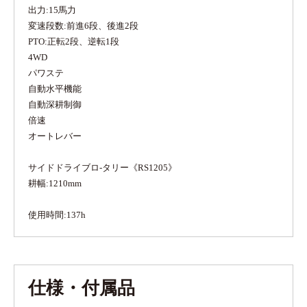
出力:15馬力
変速段数:前進6段、後進2段
PTO:正転2段、逆転1段
4WD
パワステ
自動水平機能
自動深耕制御
倍速
オートレバー
サイドドライブロ-タリー《RS1205》
耕幅:1210mm
使用時間:137h
仕様・付属品