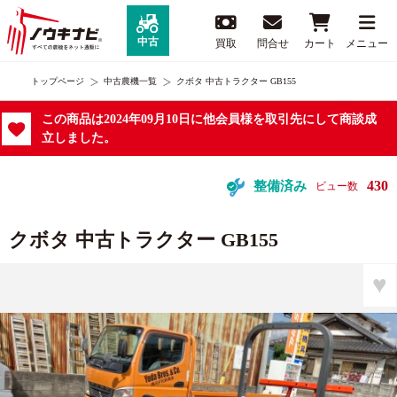
中古
買取
問合せ
カート
メニュー
トップページ
中古農機一覧
クボタ 中古トラクター GB155
この商品は2024年09月10日に他会員様を取引先にして商談成
立しました。
430
整備済み
ビュー数
クボタ 中古トラクター GB155
♥