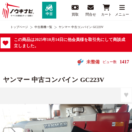
中古
買取
問合せ
カート
メニュー
トップページ
中古農機一覧
ヤンマー 中古コンバイン GC223V
この商品は2025年10月14日に他会員様を取引先にして商談成
立しました。
1417
未整備
ビュー数
ヤンマー 中古コンバイン GC223V
♥