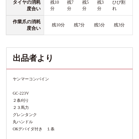
タイヤの消耗
残10
残7
残5
残3
ひび割
度合い
分
分
分
分
れ
作業爪の消耗
残10分
残7分
残5分
残3分
度合い
出品者より
ヤンマーコンバイン
GC-223V
２条刈り
２３馬力
グレンタンク
丸ハンドル
OKデバイダ付き １条