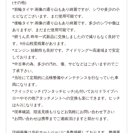
(その他)
*前輪タイヤ:画像の通り山もあり綺麗ですが、シワや多少の小
ヒビなどございます。まだ使用可能です。
*後輪タイヤ:画像の通り山もあり綺麗です。多少のシワや傷は
ありますが、まだまだ使用可能です。
*耕うん爪:昨年一式新品に交換しましたので減りもなく良好で
す。9分山程度残量があります。
*エンジン:始動性も良好です。アイドリング〜高速域まで安定
しております。
*中古車の為、多少の汚れ、傷、サビなどはございますのでご
了承下さい。
*当社にて定期的に点検整備やメンテナンスを行なっていた車
両になります。
*クイックヒッチ (ワンタッチヒッチ)も付いておりドライブハ
ローやその他アタッチメントへの交換も楽にできます。ヒッチ
はA-2になります。
*現車確認、陸送見積もりなどお気軽にお問い合わせ下さい
*お問い合わせは携帯までご連絡頂けますと助かります。
詳細画像は当社ホームページに多数掲載しております。整備風