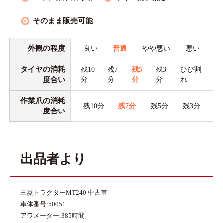
そのまま販売可能
外観の程度
良い
普通
やや悪い
悪い
タイヤの消耗
残10
残7
残5
残3
ひび割
度合い
分
分
分
分
れ
作業爪の消耗
残10分
残7分
残5分
残3分
度合い
出品者より
三菱トラクターMT240 中古車
車体番号:50051
アワメーター:385時間