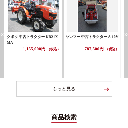
クボタ 中古トラクター KB21X
ヤンマー 中古トラクター A-10V
三
MA
タ
1,155,000円
787,500円
（税込）
（税込）
もっと見る
商品検索