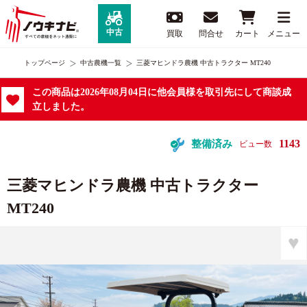
中古
買取
問合せ
カート
メニュー
トップページ
中古農機一覧
三菱マヒンドラ農機 中古トラクター MT240
この商品は2026年08月04日に他会員様を取引先にして商談成
立しました。
1143
整備済み
ビュー数
三菱マヒンドラ農機 中古トラクター
MT240
♥