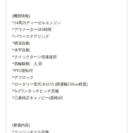
(機関情報)
*24馬力ディーゼルエンジン
*アワメーター385時間
*パワーステアリング
*耕深自動
*水平自動
*クイックターン倍速旋回
*四輪駆動 入.切
*PTO逆転付
*デフロック
*ロータリー型式:RA155 (耕運幅150cm程度)
*A-2ワンタッチヒッチ完備
*三菱純正キャノピー(屋根)付
(整備内容)
*エンジンオイル交換