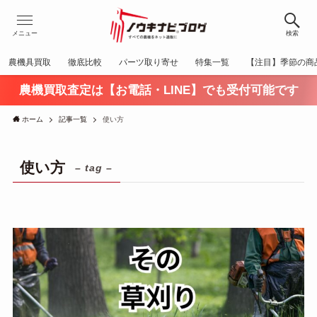
メニュー
検索
農機具買取
徹底比較
パーツ取り寄せ
特集一覧
【注目】季節の商
農機買取査定は【お電話・LINE】でも受付可能です
ホーム
記事一覧
使い方
使い方
– tag –