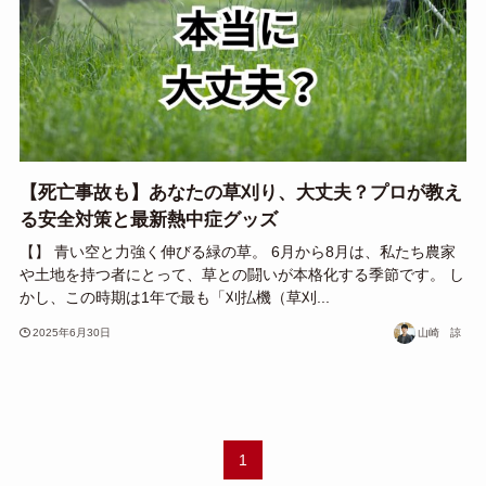
【死亡事故も】あなたの草刈り、大丈夫？プロが教え
る安全対策と最新熱中症グッズ
【】 青い空と力強く伸びる緑の草。 6月から8月は、私たち農家
や土地を持つ者にとって、草との闘いが本格化する季節です。 し
かし、この時期は1年で最も「刈払機（草刈...
2025年6月30日
山崎 諒
1