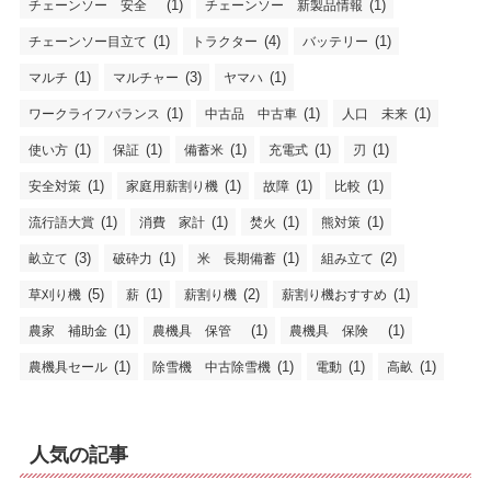
(1)
(1)
チェーンソー 安全
チェーンソー 新製品情報
(1)
(4)
(1)
チェーンソー目立て
トラクター
バッテリー
(1)
(3)
(1)
マルチ
マルチャー
ヤマハ
(1)
(1)
(1)
ワークライフバランス
中古品 中古車
人口 未来
(1)
(1)
(1)
(1)
(1)
使い方
保証
備蓄米
充電式
刃
(1)
(1)
(1)
(1)
安全対策
家庭用薪割り機
故障
比較
(1)
(1)
(1)
(1)
流行語大賞
消費 家計
焚火
熊対策
(3)
(1)
(1)
(2)
畝立て
破砕力
米 長期備蓄
組み立て
(5)
(1)
(2)
(1)
草刈り機
薪
薪割り機
薪割り機おすすめ
(1)
(1)
(1)
農家 補助金
農機具 保管
農機具 保険
(1)
(1)
(1)
(1)
農機具セール
除雪機 中古除雪機
電動
高畝
人気の記事