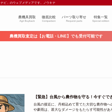
キナビ」のウェブメディアです。ノウキナビブログを通じて農業や農業機械に関す
農機具買取
徹底比較
パーツ取り寄せ
特集一覧
Agri Buyback
Comparison
Request parts
Special edition
農機買取査定は【お電話・LINE】でも受付可能です
【緊急】台風から農作物を守る！今すぐで
台風の接近に、丹精込めて育てた大切な農作物へ
や豪雨は、甚大なダメージをもたらす可能性があ