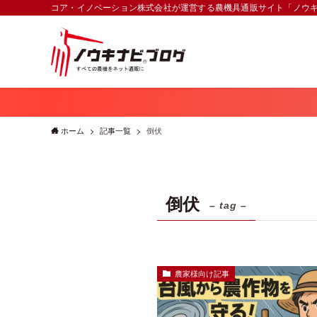
コア・イノベーション株式会社が運営する農機具通販サイト「ノウ
ホーム
記事一覧
倒伏
倒伏
– tag –
農家様向け記事