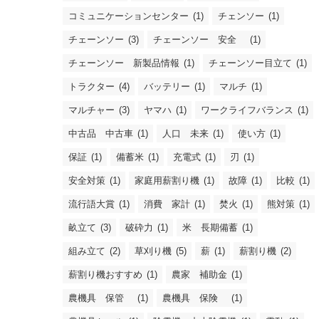
コミュニケーションセンター
(1)
チェンソー
(1)
チェーンソー
(3)
チェーンソー 安全
(1)
チェーンソー 新製品情報
(1)
チェーンソー目立て
(1)
トラクター
(4)
バッテリー
(1)
マルチ
(1)
マルチャー
(3)
ヤマハ
(1)
ワークライフバランス
(1)
中古品 中古車
(1)
人口 未来
(1)
使い方
(1)
保証
(1)
備蓄米
(1)
充電式
(1)
刃
(1)
安全対策
(1)
家庭用薪割り機
(1)
故障
(1)
比較
(1)
流行語大賞
(1)
消費 家計
(1)
焚火
(1)
熊対策
(1)
畝立て
(3)
破砕力
(1)
米 長期備蓄
(1)
組み立て
(2)
草刈り機
(5)
薪
(1)
薪割り機
(2)
薪割り機おすすめ
(1)
農家 補助金
(1)
農機具 保管
(1)
農機具 保険
(1)