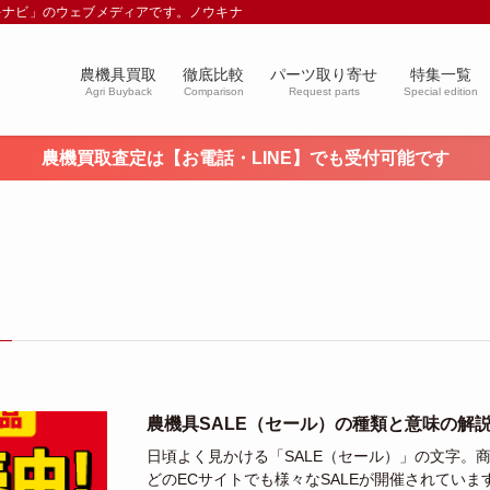
キナビ」のウェブメディアです。ノウキナビブログを通じて農業や農業機械に関す
農機具買取
徹底比較
パーツ取り寄せ
特集一覧
Agri Buyback
Comparison
Request parts
Special edition
農機買取査定は【お電話・LINE】でも受付可能です
農機具SALE（セール）の種類と意味の解
日頃よく見かける「SALE（セール）」の文字。商
どのECサイトでも様々なSALEが開催されてい