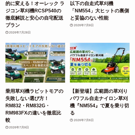
的に変える！オーレック ラ
以下の自走式草刈機
ジコン草刈機RCSP540の
「NM554」大ヒットの裏側
徹底解説と安心の自宅配送
と妥協のない性能
プラン
2026年7月9日
2026年7月28日
乗用草刈機ラビットモアの
【新登場】広範囲の草刈り
失敗しない選び方！
パワフル自走ナイロン草刈
RM832・RM832G・
機『NM554』で夏を乗り切
RM983FXの違いを徹底比
る
較
2026年7月6日
2026年7月9日