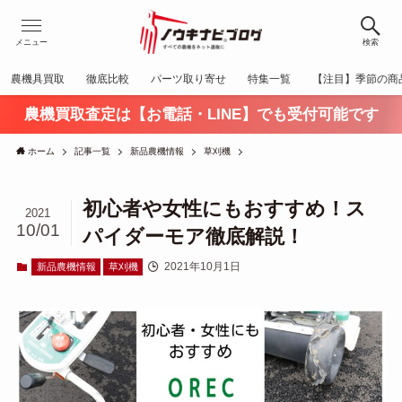
メニュー
検索
農機具買取
徹底比較
パーツ取り寄せ
特集一覧
【注目】季節の商
農機買取査定は【お電話・LINE】でも受付可能です
ホーム
記事一覧
新品農機情報
草刈機
初心者や女性にもおすすめ！ス
2021
10/01
パイダーモア徹底解説！
2021年10月1日
新品農機情報
草刈機