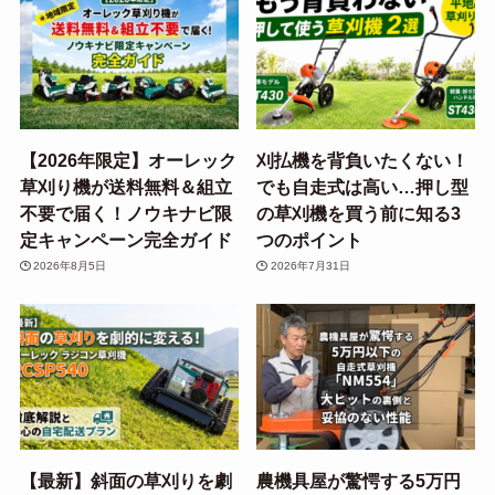
【2026年限定】オーレック
刈払機を背負いたくない！
草刈り機が送料無料＆組立
でも自走式は高い…押し型
不要で届く！ノウキナビ限
の草刈機を買う前に知る3
定キャンペーン完全ガイド
つのポイント
2026年8月5日
2026年7月31日
【最新】斜面の草刈りを劇
農機具屋が驚愕する5万円