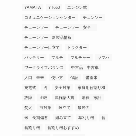
YAMAHA
YT660
エンジン式
コミュニケーションセンター
チェンソー
チェーンソー
チェーンソー 安全
チェーンソー 新製品情報
チェーンソー目立て
トラクター
バッテリー
マルチ
マルチャー
ヤマハ
ワークライフバランス
中古品 中古車
人口 未来
使い方
保証
備蓄米
充電式
刃
安全対策
家庭用薪割り機
故障
比較
流行語大賞
消費 家計
焚火
熊対策
畝立て
破砕力
米 長期備蓄
組み立て
草刈り機
薪
薪割り機
薪割り機おすすめ