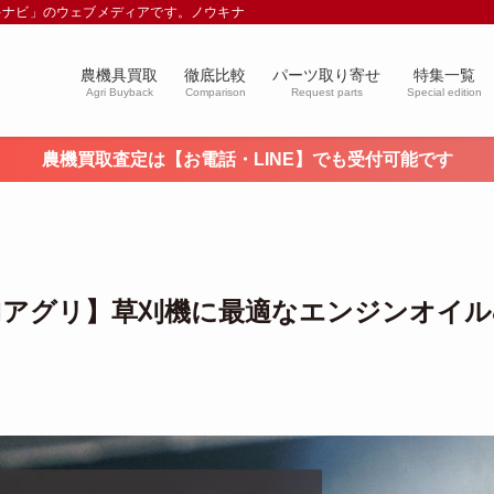
キナビ」のウェブメディアです。ノウキナビブログを通じて農業や農業機械に関す
農機具買取
徹底比較
パーツ取り寄せ
特集一覧
Agri Buyback
Comparison
Request parts
Special edition
農機買取査定は【お電話・LINE】でも受付可能です
KIアグリ】草刈機に最適なエンジンオイル