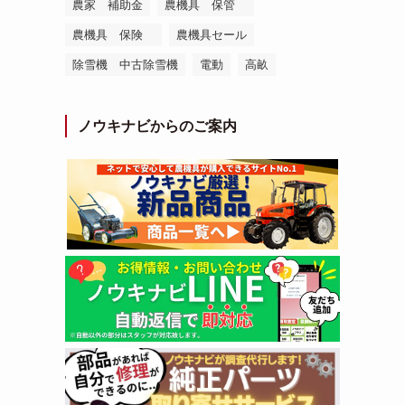
農家 補助金
農機具 保管
農機具 保険
農機具セール
除雪機 中古除雪機
電動
高畝
ノウキナビからのご案内