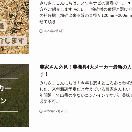
みなさまこんにちは、ノウキナビの藤巻です。 ▼
方をご紹介します Vol.1 粉砕機の種類と選び方を
の粉砕機（粉砕出来る幹の直径が120mm~200
せて頂き...
2023年2月4日
農家さん必見！農機具4大メーカー最新の
す！
みなさまこんにちは！今年も残すところあとわず
した、来年新調予定だと考えている農家さんもい
年間通して出番の少ないコンバインですが、美味
必要不可...
2022年12月20日