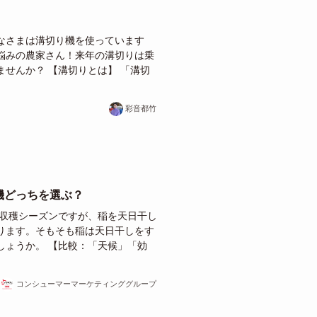
なさまは溝切り機を使っています
悩みの農家さん！来年の溝切りは乗
せんか？ 【溝切りとは】 「溝切
彩音都竹
機どっちを選ぶ？
の収穫シーズンですが、稲を天日干し
ります。そもそも稲は天日干しをす
しょうか。 【比較：「天候」「効
コンシューマーマーケティンググループ