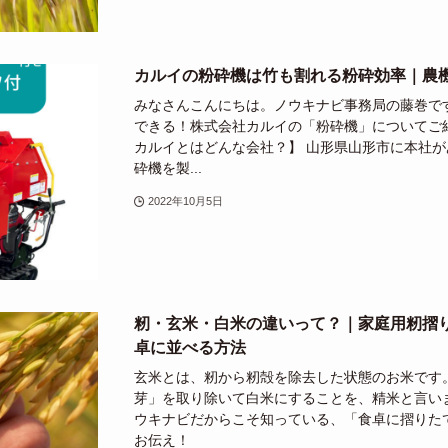
カルイの粉砕機は竹も割れる粉砕効率｜農
みなさんこんにちは。ノウキナビ事務局の藤巻で
できる！株式会社カルイの「粉砕機」についてご
カルイとはどんな会社？】 山形県山形市に本社があ
砕機を製...
2022年10月5日
籾・玄米・白米の違いって？｜家庭用籾摺
卓に並べる方法
玄米とは、籾から籾殻を除去した状態のお米です
芽」を取り除いて白米にすることを、精米と言い
ウキナビだからこそ知っている、「食卓に摺りた
お伝え！