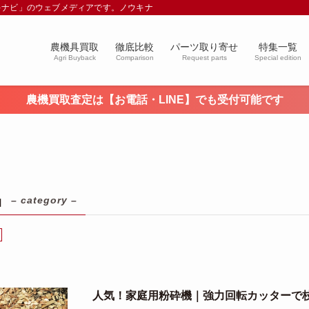
キナビ」のウェブメディアです。ノウキナビブログを通じて農業や農業機械に関す
農機具買取
徹底比較
パーツ取り寄せ
特集一覧
Agri Buyback
Comparison
Request parts
Special edition
農機買取査定は【お電話・LINE】でも受付可能です
品
– category –
人気！家庭用粉砕機｜強力回転カッターで