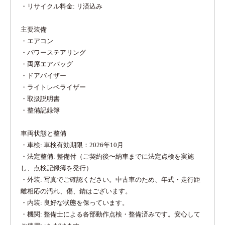
・リサイクル料金: リ済込み
主要装備
・エアコン
・パワーステアリング
・両席エアバッグ
・ドアバイザー
・ライトレベライザー
・取扱説明書
・整備記録簿
車両状態と整備
・車検: 車検有効期限：2026年10月
・法定整備: 整備付（ご契約後〜納車までに法定点検を実施
し、点検記録簿を発行）
・外装: 写真でご確認ください。中古車のため、年式・走行距
離相応の汚れ、傷、錆はございます。
・内装: 良好な状態を保っています。
・機関: 整備士による各部動作点検・整備済みです。安心して