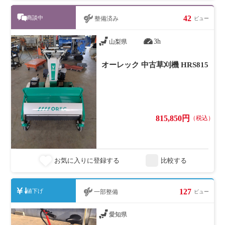
42
商談中
整備済み
ビュー
3h
山梨県
オーレック 中古草刈機 HRS815
815,850円
（税込）
お気に入りに登録する
比較する
127
値下げ
一部整備
ビュー
愛知県