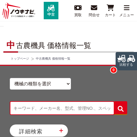
中古
買取
問合せ
カート
メニュー
中
古農機具 価格情報一覧
トップページ
中古農機具 価格情報一覧
比較する
0
詳細検索