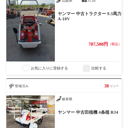
372h
山梨県
ヤンマー 中古トラクター 9.3馬力
A-10V
787,500円
（税込）
お気に入りに登録する
比較する
38
整備済み
ビュー
岐阜県
ヤンマー 中古田植機 4条植 RJ4