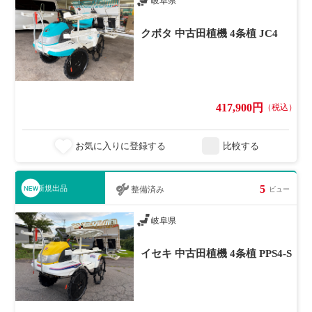
岐阜県
クボタ 中古田植機 4条植 JC4
417,900円
（税込）
お気に入りに登録する
比較する
5
新規出品
整備済み
ビュー
岐阜県
イセキ 中古田植機 4条植 PPS4-S