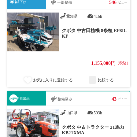
546
値下げ
一部整備
ビュー
416h
愛知県
クボタ 中古田植機 8条植 EP8D-
KF
1,155,000円
（税込）
お気に入りに登録する
比較する
43
新規出品
整備済み
ビュー
593h
山口県
クボタ 中古トラクター 21馬力
KB21XMA