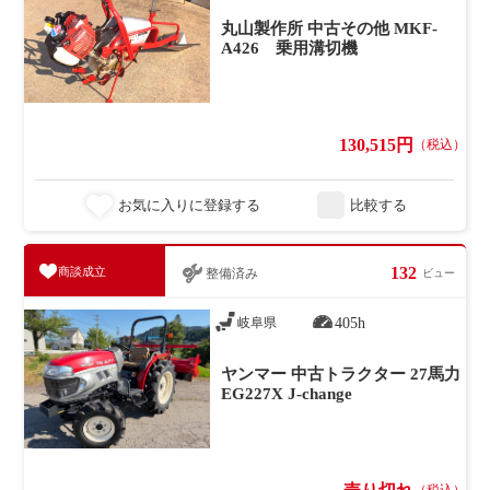
丸山製作所 中古その他 MKF-
A426 乗用溝切機
130,515円
（税込）
お気に入りに登録する
比較する
132
商談成立
整備済み
ビュー
405h
岐阜県
ヤンマー 中古トラクター 27馬力
EG227X J-change
（税込）