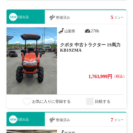
5
新規出品
整備済み
ビュー
278h
山梨県
クボタ 中古トラクター 19馬力
KB19ZMA
1,763,999円
（税込）
お気に入りに登録する
比較する
7
新規出品
整備済み
ビュー