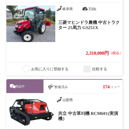
350h
岐阜県
三菱マヒンドラ農機 中古トラク
ター 25馬力 GS251X
2,310,000円
（税込）
お気に入りに登録する
比較する
174
商談中
整備済み
ビュー
山梨県
共立 中古草刈機 RCM601(実演
機）