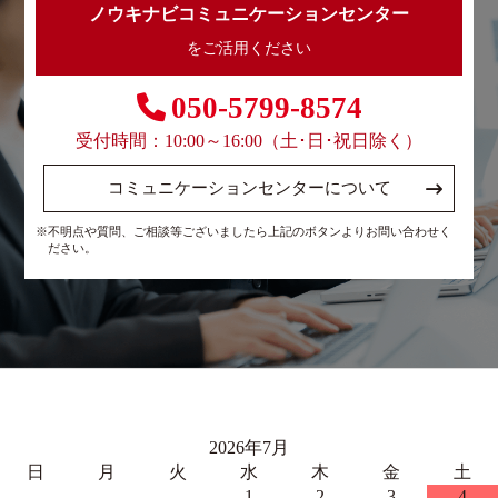
ノウキナビコミュニケーションセンター
をご活用ください
050-5799-8574
受付時間：10:00～16:00（土･日･祝日除く）
コミュニケーションセンターについて
※不明点や質問、ご相談等ございましたら上記のボタンよりお問い合わせく
ださい。
2026年7月
日
月
火
水
木
金
土
1
2
3
4