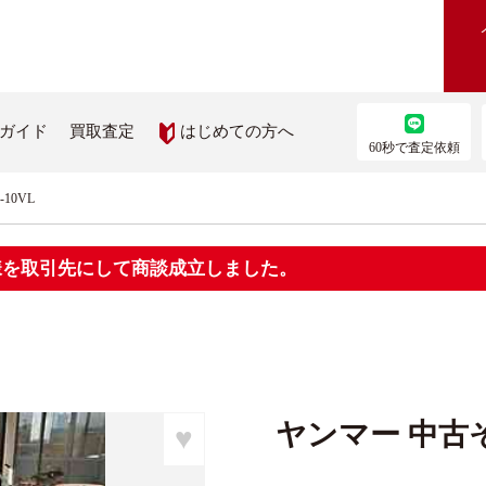
はじめての方へ
ガイド
買取査定
60秒で査定依頼
10VL
農機を買いたい
部品を取り寄せたい
員様を取引先にして商談成立しました。
機検索
農機メーカー純正パーツ取り
ス
を見る
ップ
ヤンマー 中古そ
♥