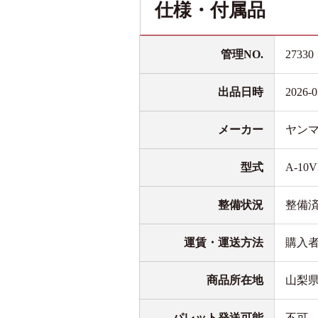
仕様・付属品
管理NO.
27330
出品日時
2026-0
メーカー
ヤン
型式
A-10V
整備状況
整備
運賃・運送方法
購入
商品所在地
山梨
パレット発送可能
不可