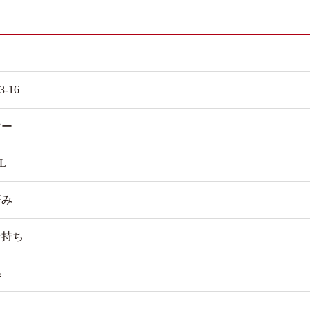
3-16
マー
L
済み
者持ち
県