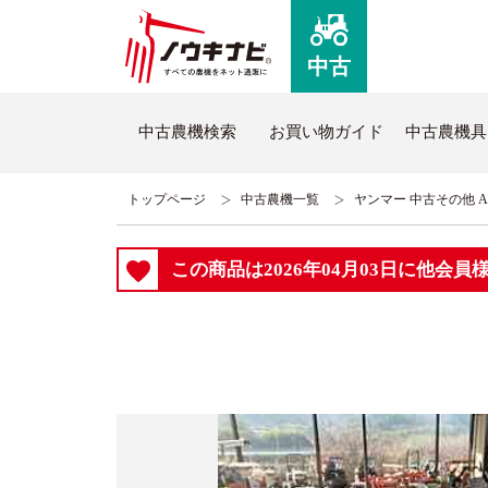
中古
中古農機検索
お買い物ガイド
中古農機具
トップページ
中古農機一覧
ヤンマー 中古その他 A-
ノウキナビについて
新品
この商品は2026年04月03日に他会
はじめての方へ
新品農
コミュニケーションセンターについて
全商品
よくあるご質問
新品ト
ノウキナビブログ