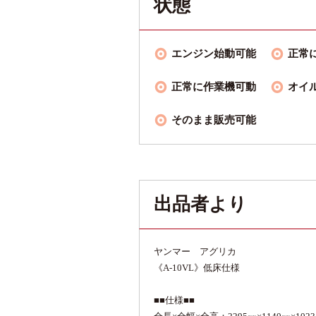
状態
エンジン始動可能
正常
正常に作業機可動
オイ
そのまま販売可能
出品者より
ヤンマー アグリカ
《A-10VL》低床仕様
■■仕様■■