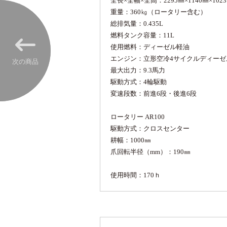
全長×全幅×全高：2295㎜×1140㎜×1
重量：360㎏（ロータリー含む）
総排気量：0.435L
燃料タンク容量：11L
使用燃料：ディーゼル軽油
エンジン：立形空冷4サイクルディーゼ
次の商品
最大出力：9.3馬力
駆動方式：4輪駆動
変速段数：前進6段・後進6段
ロータリー AR100
駆動方式：クロスセンター
耕幅：1000㎜
爪回転半径（mm）：190㎜
使用時間：170ｈ