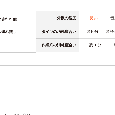
良い
普
外観の程度
に走行可能
残10分
残7
タイヤの消耗度合い
ル漏れ無し
残10分
作業爪の消耗度合い