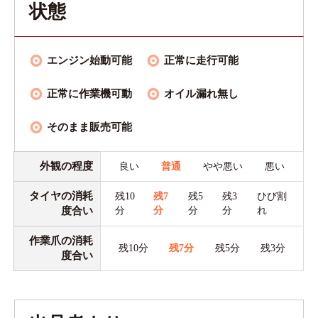
状態
エンジン始動可能
正常に走行可能
正常に作業機可動
オイル漏れ無し
そのまま販売可能
外観の程度
良い
普通
やや悪い
悪い
タイヤの消耗
残10
残7
残5
残3
ひび割
度合い
分
分
分
分
れ
作業爪の消耗
残10分
残7分
残5分
残3分
度合い