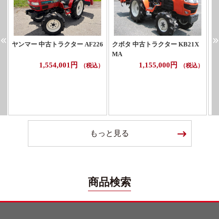
ヤンマー 中古トラクター AF226
クボタ 中古トラクター KB21X
ヤ
MA
1,554,001円
1,155,000円
（税込）
（税込）
もっと見る
商品検索