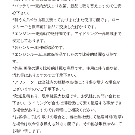
*バッテリー:売約が決まり次第、新品に取り替えますのでご安
心下さい。
*耕うん爪:9分山程度残っておりまだまだ使用可能です。ロー
タリーごと数年前に新品に交換したばかりです。
*エンジン:一発始動で絶好調です。アイドリング〜高速域まで
安定しております。
*各センサー:動作確認済です。
*エンジンルーム:車庫保管品でしたので比較的綺麗な状態で
す。
*外装:画像の通り比較的綺麗な商品です。使用に伴う傷や錆、
汚れ等はありますのでご了承下さい。
*アワメーターは当社内の移動や点検により多少増える場合が
ございますのでご了承下さい。
*陸送見積もり、現車確認大歓迎です。お気軽にお問い合わせ
下さい。タイミングが合えば混載便にて安く配送する事ができ
る場合がありますのでお気軽にご相談ください。
*お客様にてお引取りの場合と、当社自社便にて配送可能(近県)
な場合は現金引き換えも対応可能です。その他は銀行振込にて
お願い致します。