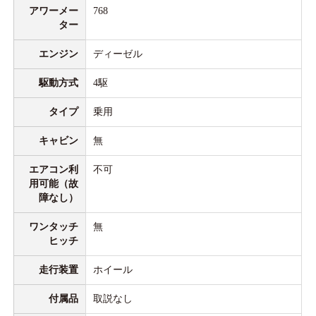
アワーメー
768
ター
エンジン
ディーゼル
駆動方式
4駆
タイプ
乗用
キャビン
無
エアコン利
不可
用可能（故
障なし）
ワンタッチ
無
ヒッチ
走行装置
ホイール
付属品
取説なし