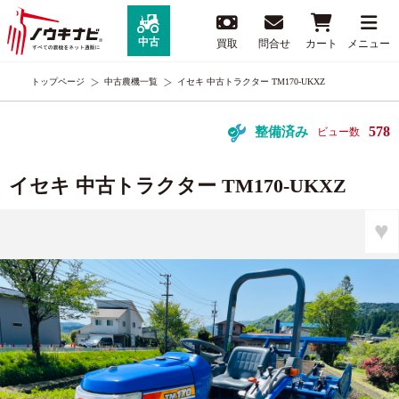
中古
買取
問合せ
カート
メニュー
トップページ
中古農機一覧
イセキ 中古トラクター TM170-UKXZ
578
整備済み
ビュー数
イセキ 中古トラクター TM170-UKXZ
♥