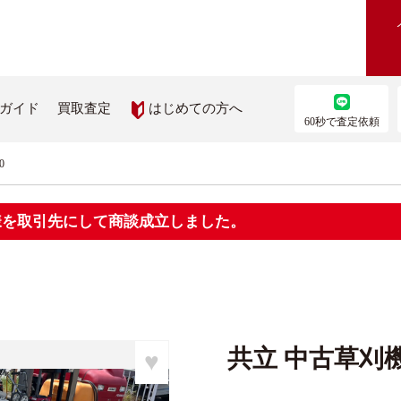
はじめての方へ
ガイド
買取査定
60秒で査定依頼
0
農機を買いたい
部品を取り寄せたい
員様を取引先にして商談成立しました。
機検索
農機メーカー純正パーツ取り
ス
を見る
ップ
共立 中古草刈機 
♥