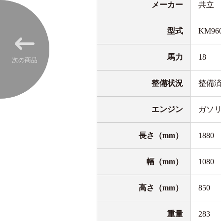
メーカー
共立
型式
KM96
馬力
18
次の商品
整備状況
整備
エンジン
ガソ
長さ（mm）
1880
幅（mm）
1080
高さ（mm）
850
重量
283