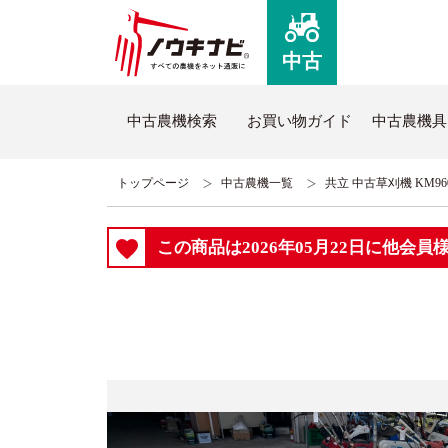
中古
中古農機検索
お買い物ガイド
中古農機具
トップページ
中古農機一覧
共立 中古草刈機 KM96
ノウキナビについて
新品
この商品は2026年05月22日に他会
はじめての方へ
新品農
コミュニケーションセンターについて
全商品
よくあるご質問
新品ト
ノウキナビブログ