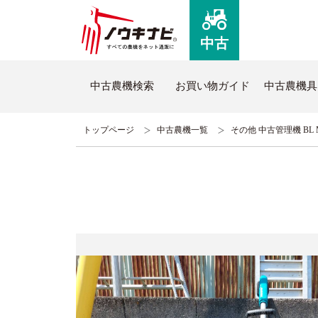
中古
中古農機検索
お買い物ガイド
中古農機具
トップページ
中古農機一覧
その他 中古管理機 BL 
ノウキナビについて
新品
はじめての方へ
新品農
コミュニケーションセンターについて
全商品
よくあるご質問
新品ト
ノウキナビブログ