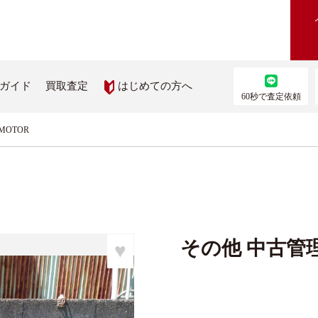
はじめての方へ
ガイド
買取査定
60秒で査定依頼
MOTOR
農機を買いたい
部品を取り寄せたい
機検索
農機メーカー純正パーツ取り
ス
を見る
その他 中古管理
♥
ップ