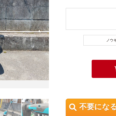
ノウ
不要にな