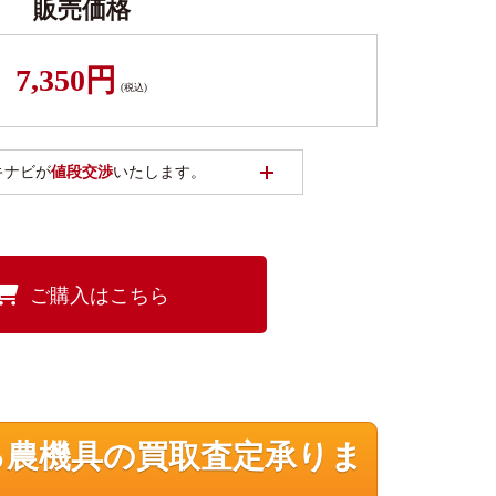
販売価格
7,350円
(税込)
開く
キナビが
値段交渉
いたします。
ご購入はこちら
る農機具の買取査定承りま