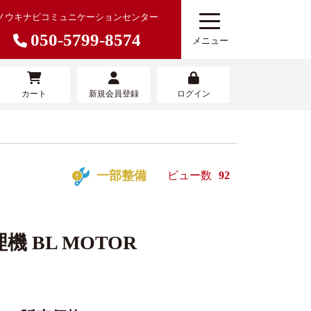
ノウキナビコミュニケーションセンター
050-5799-8574
メニュー
カート
新規会員登録
ログイン
農機を売りたい
寄せサービ
農機具買取査定サービス
一部整備
ビュー数
92
機 BL MOTOR