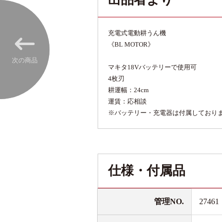
充電式電動耕うん機
《BL MOTOR》
次の商品
マキタ18Vバッテリーで使用可
4枚刃
耕運幅：24cm
運賃：応相談
※バッテリー・充電器は付属しており
仕様・付属品
管理NO.
27461