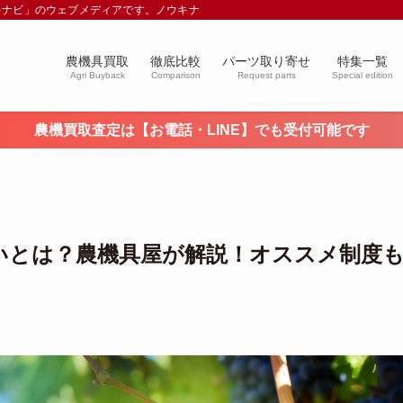
キナビ」のウェブメディアです。ノウキナビブログを通じて農業や農業機械に関す
農機具買取
徹底比較
パーツ取り寄せ
特集一覧
Agri Buyback
Comparison
Request parts
Special edition
農機買取査定は【お電話・LINE】でも受付可能です
いとは？農機具屋が解説！オススメ制度