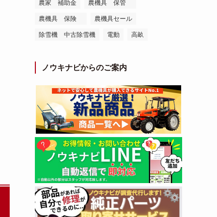
農家 補助金
農機具 保管
農機具 保険
農機具セール
除雪機 中古除雪機
電動
高畝
ノウキナビからのご案内