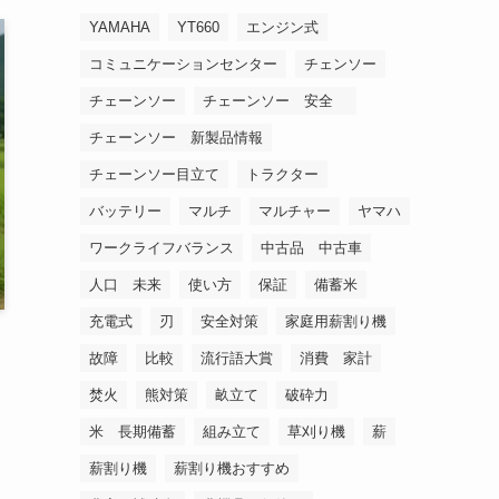
YAMAHA
YT660
エンジン式
コミュニケーションセンター
チェンソー
チェーンソー
チェーンソー 安全
チェーンソー 新製品情報
チェーンソー目立て
トラクター
バッテリー
マルチ
マルチャー
ヤマハ
ワークライフバランス
中古品 中古車
人口 未来
使い方
保証
備蓄米
充電式
刃
安全対策
家庭用薪割り機
故障
比較
流行語大賞
消費 家計
焚火
熊対策
畝立て
破砕力
米 長期備蓄
組み立て
草刈り機
薪
薪割り機
薪割り機おすすめ