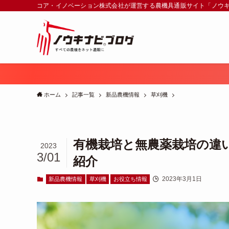
コア・イノベーション株式会社が運営する農機具通販サイト「ノウ
ホーム
記事一覧
新品農機情報
草刈機
有機栽培と無農薬栽培の違
2023
3/01
紹介
2023年3月1日
新品農機情報
草刈機
お役立ち情報