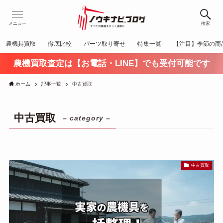
メニュー
検索
農機具買取
徹底比較
パーツ取り寄せ
特集一覧
【注目】季節の商
農機買取査定は【お電話・LINE】でも受付可能です
ホーム
記事一覧
中古買取
中古買取
– category –
中古買取