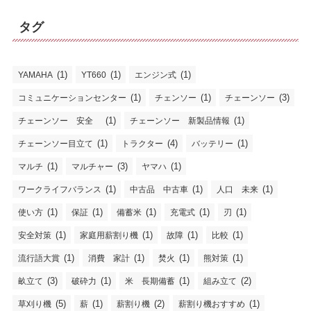
ゴ
リ
タグ
ー
(1)
(1)
(1)
YAMAHA
YT660
エンジン式
(1)
(1)
(3)
コミュニケーションセンター
チェンソー
チェーンソー
(1)
(1)
チェーンソー 安全
チェーンソー 新製品情報
(1)
(4)
(1)
チェーンソー目立て
トラクター
バッテリー
(1)
(3)
(1)
マルチ
マルチャー
ヤマハ
(1)
(1)
(1)
ワークライフバランス
中古品 中古車
人口 未来
(1)
(1)
(1)
(1)
(1)
使い方
保証
備蓄米
充電式
刃
(1)
(1)
(1)
(1)
安全対策
家庭用薪割り機
故障
比較
(1)
(1)
(1)
(1)
流行語大賞
消費 家計
焚火
熊対策
(3)
(1)
(1)
(2)
畝立て
破砕力
米 長期備蓄
組み立て
(5)
(1)
(2)
(1)
草刈り機
薪
薪割り機
薪割り機おすすめ