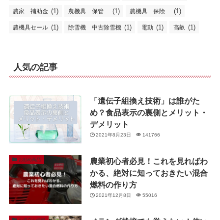
(1)
(1)
(1)
農家 補助金
農機具 保管
農機具 保険
(1)
(1)
(1)
(1)
農機具セール
除雪機 中古除雪機
電動
高畝
人気の記事
「遺伝子組換え技術」は誰がた
め？食品表示の裏側とメリット・
デメリット
2021年8月23日
141766
農業初心者必見！これを見ればわ
お勧め商品
かる、絶対に知っておきたい混合
燃料の作り方
2021年12月8日
55016
お役立ち情報