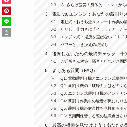
３. さらば疲労！身体的ストレスか
電動 vs. エンジン：あなたの薪割
電動式：おうち派＆スマート作業の
ただし、非力さに「イラッ」とした
エンジン式：場所を選ばないゴリゴ
パワーと引き換えの現実も…
後悔しないための最終チェック！予
ご近所さん対策：騒音と排気ガス問
よくある質問（FAQ）
Q1: 電動薪割り機とエンジン式薪
Q2: 薪割り機の「破砕力」はどの
Q3: エンジン式薪割り機のメンテナ
Q4: 薪割り作業中の騒音が気になり
Q5: 薪割り機の耐久性を見極めるポ
Q6: 長期間保管する際の注意点はあ
最高の相棒を見つけよう！あなたの