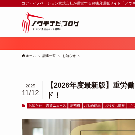
コア・イノベーション株式会社が運営する農機具通販サイト「ノウ
ホーム
記事一覧
お知らせ
【2026年度最新版】重
2025
11/12
ド！
お知らせ
農業ニュース
薪割機
お勧め商品
お役立ち情報
ノ