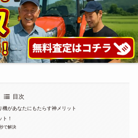
目次
り機があなたにもたらす神メリット
ット！
も秒で解決