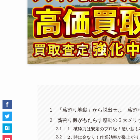
「薪割り地獄」から脱出せよ！薪割
薪割り機がもたらす感動の３大メリ
１. 破砕力は安定のプロ級！硬い薪
２. 時は金なり！作業効率が爆上がり