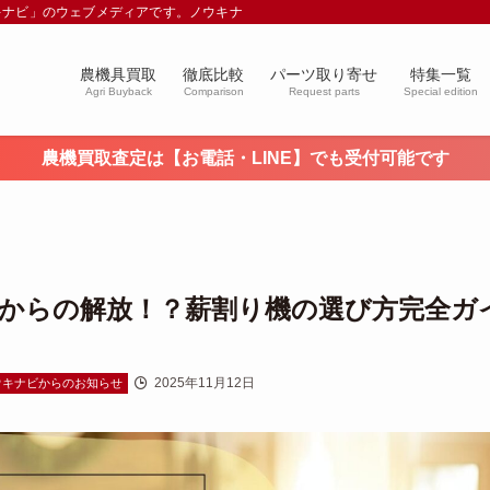
キナビ」のウェブメディアです。ノウキナビブログを通じて農業や農業機械に関す
農機具買取
徹底比較
パーツ取り寄せ
特集一覧
Agri Buyback
Comparison
Request parts
Special edition
農機買取査定は【お電話・LINE】でも受付可能です
労働からの解放！？薪割り機の選び方完全ガ
2025年11月12日
ウキナビからのお知らせ