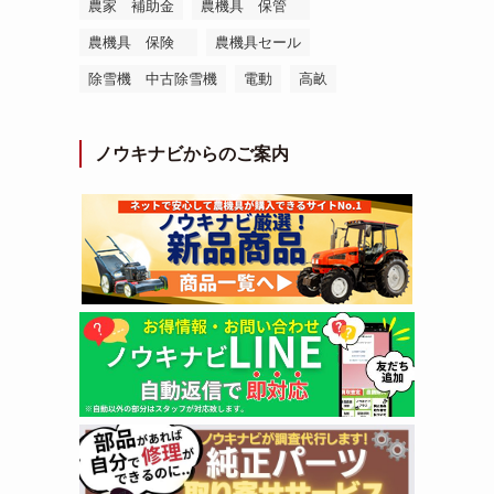
農家 補助金
農機具 保管
農機具 保険
農機具セール
除雪機 中古除雪機
電動
高畝
ノウキナビからのご案内