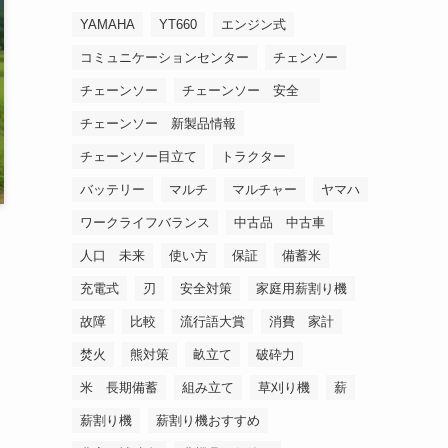
YAMAHA
YT660
エンジン式
コミュニケーションセンター
チェンソー
チェーンソー
チェーンソー 安全
チェーンソー 新製品情報
チェーンソー目立て
トラクター
バッテリー
マルチ
マルチャー
ヤマハ
ワークライフバランス
中古品 中古車
人口 未来
使い方
保証
備蓄米
充電式
刃
安全対策
家庭用薪割り機
故障
比較
流行語大賞
消費 家計
焚火
熊対策
畝立て
破砕力
米 長期備蓄
組み立て
草刈り機
薪
薪割り機
薪割り機おすすめ