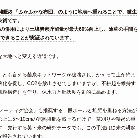
堆肥を「ふかふかな布団」のように地表へ重ねることで、微生
技術です。
チの併用により土壌炭素貯留量が最大60%向上し、除草の手間を
持できることが実証されています。
な大地へと変える近道です。
」とも言える菌糸ネットワークが破壊され、かえって土が締ま
酸化を促し、CO2を放出させてしまいますが、不耕起を維持す
団粒構造）を作り、保水力と肥沃度を劇的に高めます。
本ノーディグ協会」も推奨する、段ボールと堆肥を重ねる方法が
上に5〜10cmの完熟堆肥を載せるだけで、草刈りや耕起の重
す。先行する英・米の研究データでも、この手法は従来の耕起
が報告されています。