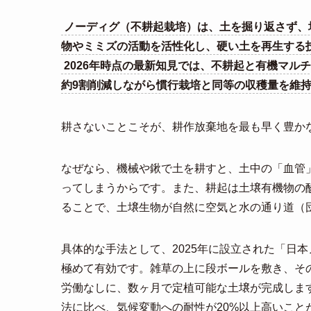
ノーディグ（不耕起栽培）は、土を掘り返さず、
物やミミズの活動を活性化し、硬い土を再生する
2026年時点の最新知見では、不耕起と有機マル
約9割削減しながら慣行栽培と同等の収穫量を維
耕さないことこそが、耕作放棄地を最も早く豊か
なぜなら、機械や鍬で土を耕すと、土中の「血管
ってしまうからです。また、耕起は土壌有機物の
ることで、土壌生物が自然に空気と水の通り道（
具体的な手法として、2025年に設立された「日
極めて有効です。雑草の上に段ボールを敷き、その
労働なしに、数ヶ月で定植可能な土壌が完成しま
法に比べ、気候変動への耐性が20%以上高いこと