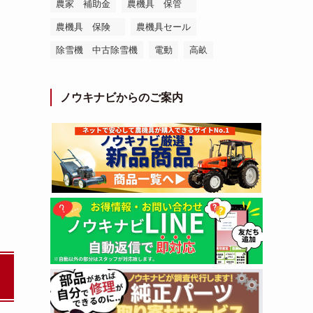
農家 補助金
農機具 保管
農機具 保険
農機具セール
除雪機 中古除雪機
電動
高畝
ノウキナビからのご案内