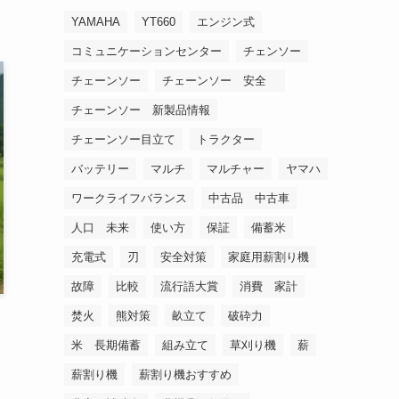
YAMAHA
YT660
エンジン式
コミュニケーションセンター
チェンソー
チェーンソー
チェーンソー 安全
チェーンソー 新製品情報
チェーンソー目立て
トラクター
バッテリー
マルチ
マルチャー
ヤマハ
ワークライフバランス
中古品 中古車
人口 未来
使い方
保証
備蓄米
充電式
刃
安全対策
家庭用薪割り機
故障
比較
流行語大賞
消費 家計
焚火
熊対策
畝立て
破砕力
米 長期備蓄
組み立て
草刈り機
薪
薪割り機
薪割り機おすすめ