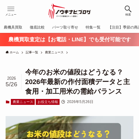
メニュー
検索
農機具買取
徹底比較
パーツ取り寄せ
特集一覧
【注目】季節の商
農機買取査定は【お電話・LINE】でも受付可能です
ホーム
記事一覧
農業ニュース
今年のお米の値段はどうなる？
2026
2026年最新の作付面積データと主
5/26
食用・加工用米の需給バランス
2026年5月26日
農業ニュース
お役立ち情報