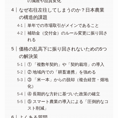
の減産や品質変化
なぜ右往左往してしまうのか？日本農業
の構造的課題
単年での市場取引がメインであること
補助金（交付金）のルール変更に振り回さ
れる
価格の乱高下に振り回されないための5つ
の解決策
① 「複数年契約」や「契約栽培」の導入
② 地域内での「耕畜連携」を強める
③ 「米一本」からの脱却（複合経営・畑地
化）
④ 長期的な方針に基づいた政策の確立
⑤ スマート農業の導入による「圧倒的なコ
スト削減」
よくある質問