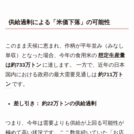
供給過剰による「米価下落」の可能性
このまま天候に恵まれ、作柄が平年並み（みなし
単収）となった場合、今年の食用米の
想定生産量
は約733万トン
に達します。 一方で、近年の日本
国内における政府の最大需要見通しは
約711万ト
ン
です。
差し引き：
約22万トンの供給過剰
つまり、今年は需要よりも供給が上回る可能性が
極めて高い状況です。ここ数年続いていた「お店