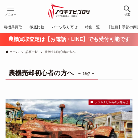
メニュー
検索
農機具買取
徹底比較
パーツ取り寄せ
特集一覧
【注目】季節の商
農機買取査定は【お電話・LINE】でも受付可能です
ホーム
記事一覧
農機売却初心者の方へ
農機売却初心者の方へ
– tag –
ノウキナビからのお知らせ