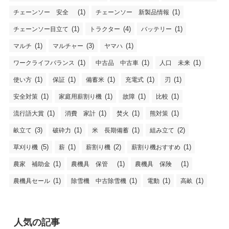
(1)
(1)
チェーンソー 安全
チェーンソー 新製品情報
(1)
(4)
(1)
チェーンソー目立て
トラクター
バッテリー
(1)
(3)
(1)
マルチ
マルチャー
ヤマハ
(1)
(1)
(1)
ワークライフバランス
中古品 中古車
人口 未来
(1)
(1)
(1)
(1)
(1)
使い方
保証
備蓄米
充電式
刃
(1)
(1)
(1)
(1)
安全対策
家庭用薪割り機
故障
比較
(1)
(1)
(1)
(1)
流行語大賞
消費 家計
焚火
熊対策
(3)
(1)
(1)
(2)
畝立て
破砕力
米 長期備蓄
組み立て
(5)
(1)
(2)
(1)
草刈り機
薪
薪割り機
薪割り機おすすめ
(1)
(1)
(1)
農家 補助金
農機具 保管
農機具 保険
(1)
(1)
(1)
(1)
農機具セール
除雪機 中古除雪機
電動
高畝
人気の記事