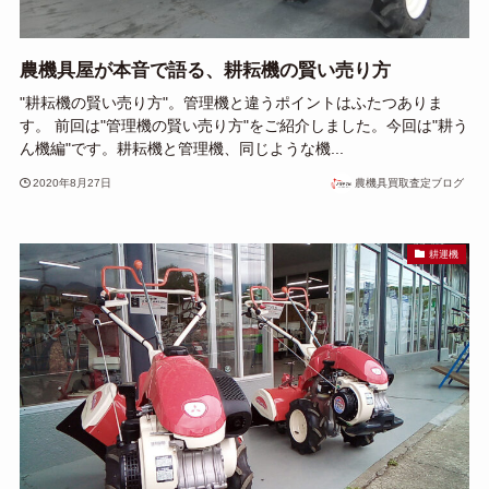
農機具屋が本音で語る、耕耘機の賢い売り方
"耕耘機の賢い売り方"。管理機と違うポイントはふたつありま
す。 前回は"管理機の賢い売り方"をご紹介しました。今回は"耕う
ん機編"です。耕耘機と管理機、同じような機...
2020年8月27日
農機具買取査定ブログ
耕運機