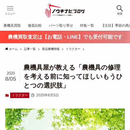
メニュー
検索
農機具買取
徹底比較
パーツ取り寄せ
特集一覧
【注目】季節の商
農機買取査定は【お電話・LINE】でも受付可能です
ホーム
記事一覧
新品農機情報
トラクター
農機具屋が教える「農機具の修理
2020
を考える前に知ってほしいもうひ
8/05
とつの選択肢」
2020年8月5日
トラクター