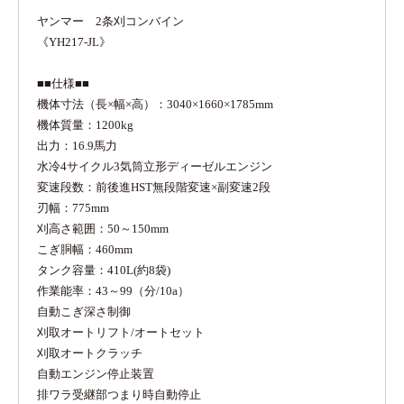
ヤンマー 2条刈コンバイン
《YH217-JL》
■■仕様■■
機体寸法（長×幅×高）：3040×1660×1785mm
機体質量：1200kg
出力：16.9馬力
水冷4サイクル3気筒立形ディーゼルエンジン
変速段数：前後進HST無段階変速×副変速2段
刃幅：775mm
刈高さ範囲：50～150mm
こぎ胴幅：460mm
タンク容量：410L(約8袋)
作業能率：43～99（分/10a）
自動こぎ深さ制御
刈取オートリフト/オートセット
刈取オートクラッチ
自動エンジン停止装置
排ワラ受継部つまり時自動停止