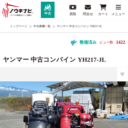
中古
買取
問合せ
カート
メニュー
トップページ
中古農機一覧
ヤンマー 中古コンバイン YH217-JL
1422
整備済み
ビュー数
ヤンマー 中古コンバイン YH217-JL
♥