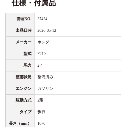
仕様・付属品
管理NO.
27424
出品日時
2026-05-12
メーカー
ホンダ
型式
F210
馬力
2.4
整備状況
整備済み
エンジン
ガソリン
駆動方式
2駆
タイプ
歩行
長さ（mm）
1070