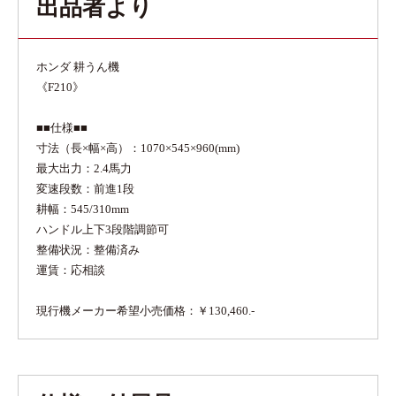
出品者より
ホンダ 耕うん機
《F210》
■■仕様■■
寸法（長×幅×高）：1070×545×960(mm)
最大出力：2.4馬力
変速段数：前進1段
耕幅：545/310mm
ハンドル上下3段階調節可
整備状況：整備済み
運賃：応相談
現行機メーカー希望小売価格：￥130,460.-