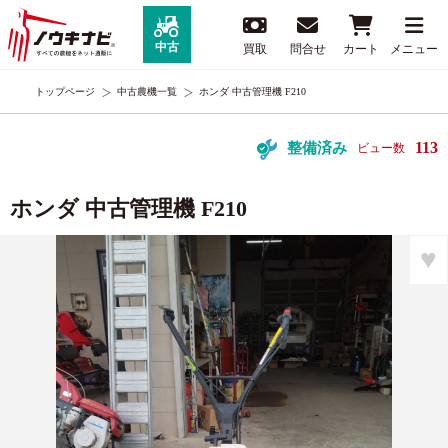
中古
買取
問合せ
カート
メニュー
トップページ
中古農機一覧
ホンダ 中古管理機 F210
113
整備済み
ビュー数
ホンダ 中古管理機 F210
♥