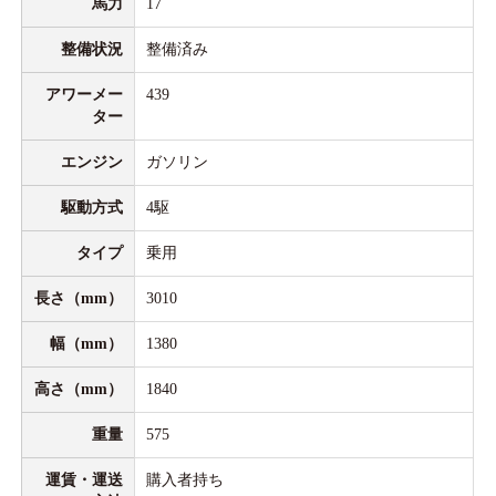
馬力
17
整備状況
整備済み
アワーメー
439
ター
エンジン
ガソリン
駆動方式
4駆
タイプ
乗用
長さ（mm）
3010
幅（mm）
1380
高さ（mm）
1840
重量
575
運賃・運送
購入者持ち