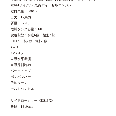
水冷4サイクル3気筒ディーゼルエンジン
総排気量：1001cc
出力：17馬力
質量：575㎏
燃料タンク容量：14L
変速段数：前進6段、後進2段
PTO：正転2段、逆転1段
4WD
パワステ
自動水平機能
自動深耕制御
バックアップ
ポンパレバー
倍速ターン
チルトハンドル
サイドロータリー《RS13X》
耕幅：1310mm