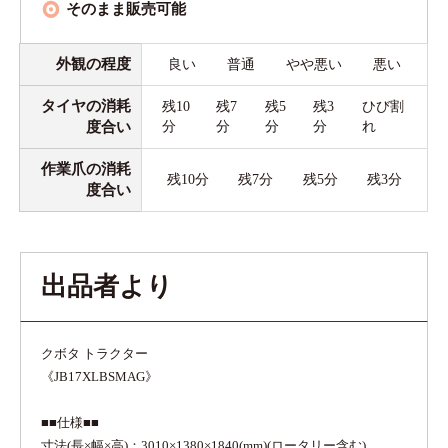
そのまま販売可能
外観の程度
良い
普通
やや悪い
悪い
タイヤの消耗
残10
残7
残5
残3
ひび割
度合い
分
分
分
分
れ
作業爪の消耗
残10分
残7分
残5分
残3分
度合い
出品者より
クボタ トラクター
《JB17XLBSMAG》
■■仕様■■
寸法(長×幅×高)：3010×1380×1840(mm)(ロータリー含む)