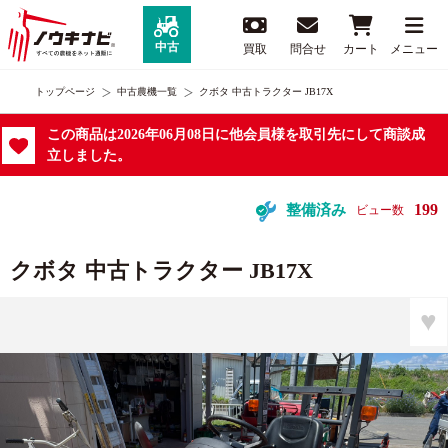
中古
買取
問合せ
カート
メニュー
トップページ
中古農機一覧
クボタ 中古トラクター JB17X
この商品は2026年06月08日に他会員様を取引先にして商談成
立しました。
199
整備済み
ビュー数
クボタ 中古トラクター JB17X
♥