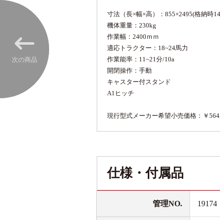
寸法（長×幅×高）：855×2495(格納時142
機体重量：230kg
作業幅：2400ｍｍ
適応トラクター：18~24馬力
作業能率：11~21分/10a
次の商品
開閉操作：手動
キャスター付スタンド
A1ヒッチ
現行型式メーカー希望小売価格：￥564,30
仕様・付属品
管理NO.
19174