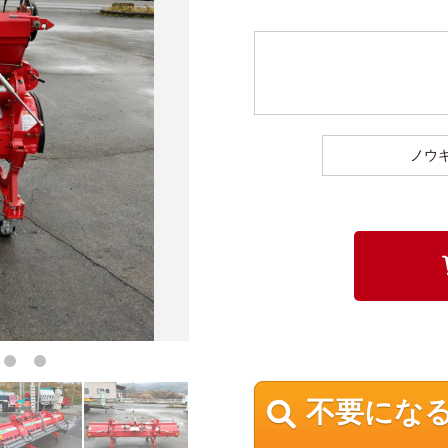
ノウ
不要にな