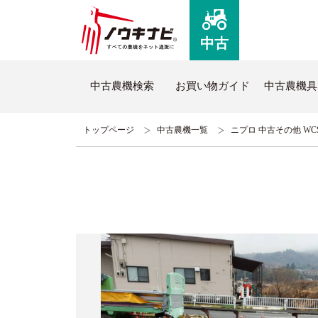
中古
中古農機検索
お買い物ガイド
中古農機具
トップページ
中古農機一覧
ニプロ 中古その他 WCS2
ノウキナビについて
新品
はじめての方へ
新品農
コミュニケーションセンターについて
全商品
よくあるご質問
新品ト
ノウキナビブログ