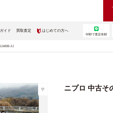
はじめての方へ
ガイド
買取査定
60秒で査定依頼
400B-A1
農機を買いたい
部品を取り寄せたい
機検索
農機メーカー純正パーツ取り
ス
を見る
ニプロ 中古その他
♥
ップ