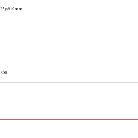
5)×910ｍｍ
0.-