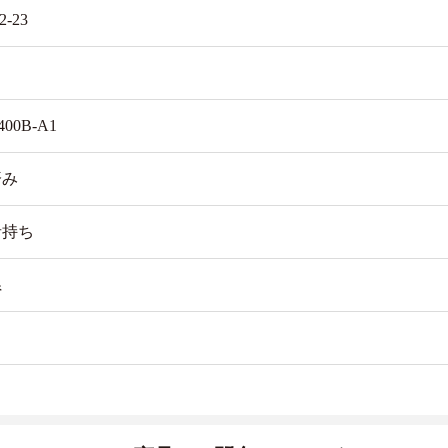
2-23
ロ
400B-A1
済み
者持ち
県