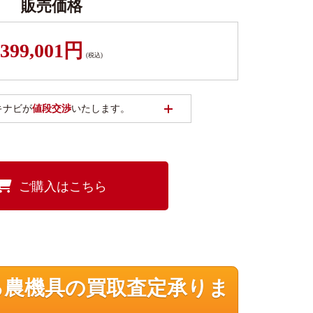
販売価格
399,001円
(税込)
開く
キナビが
値段交渉
いたします。
ご購入はこちら
る農機具の買取査定承りま