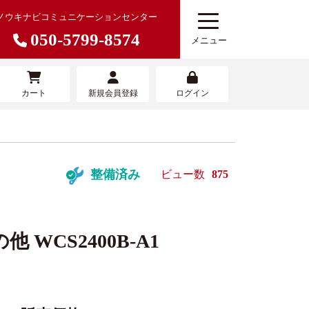
ノウキナビコミュニケーションセンター
050-5799-8574
メニュー
カート
新規会員登録
ログイン
農機を売りたい
寄せサービ
農機具買取査定サービス
整備済み
ビュー数
875
 WCS2400B-A1