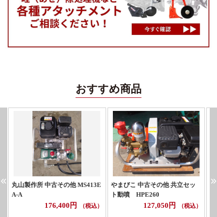
おすすめ商品
丸山製作所 中古その他 MS413E
やまびこ 中古その他 共立セッ
マ
A-A
ト動噴 HPE260
176,400円
127,050円
（税込）
（税込）