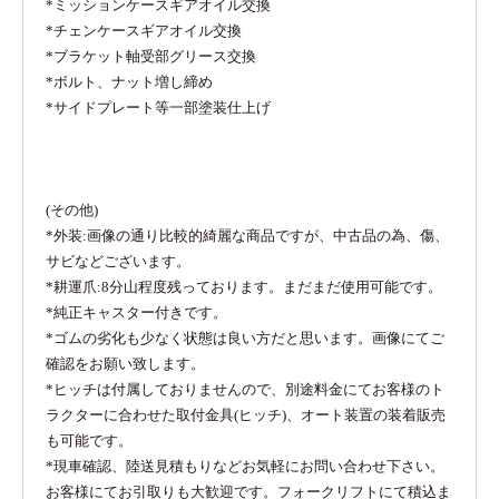
*ミッションケースギアオイル交換
*チェンケースギアオイル交換
*ブラケット軸受部グリース交換
*ボルト、ナット増し締め
*サイドプレート等一部塗装仕上げ
(その他)
*外装:画像の通り比較的綺麗な商品ですが、中古品の為、傷、
サビなどございます。
*耕運爪:8分山程度残っております。まだまだ使用可能です。
*純正キャスター付きです。
*ゴムの劣化も少なく状態は良い方だと思います。画像にてご
確認をお願い致します。
*ヒッチは付属しておりませんので、別途料金にてお客様のト
ラクターに合わせた取付金具(ヒッチ)、オート装置の装着販売
も可能です。
*現車確認、陸送見積もりなどお気軽にお問い合わせ下さい。
お客様にてお引取りも大歓迎です。フォークリフトにて積込ま