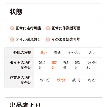
状態
正常に走行可能
正常に作業機可動
オイル漏れ無し
そのまま販売可能
外観の程度
良い
普通
やや悪い
悪い
タイヤの消耗
残10
残7
残5
残3
ひび割
度合い
分
分
分
分
れ
作業爪の消耗
残10分
残7分
残5分
残3分
度合い
出品者より