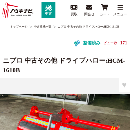
中古
買取
問合せ
カート
メニュー
トップページ
中古農機一覧
ニプロ 中古その他 ドライブハロー:HCM-1610B
171
整備済み
ビュー数
ニプロ 中古その他 ドライブハロー:HCM-
1610B
♥