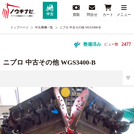
中古
買取
問合せ
カート
メニュー
トップページ
中古農機一覧
ニプロ 中古その他 WGS3400-B
2477
整備済み
ビュー数
ニプロ 中古その他 WGS3400-B
♥