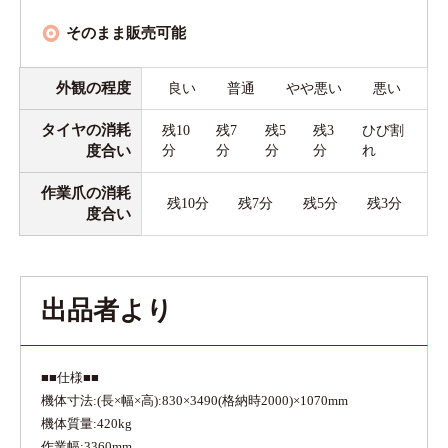
そのまま販売可能
外観の程度
良い
普通
やや悪い
悪い
タイヤの消耗
残10
残7
残5
残3
ひび割
度合い
分
分
分
分
れ
作業爪の消耗
残10分
残7分
残5分
残3分
度合い
出品者より
■■仕様■■
機体寸法:(長×幅×高):830×3490(格納時2000)×1070mm
機体質量:420kg
作業幅:3360mm