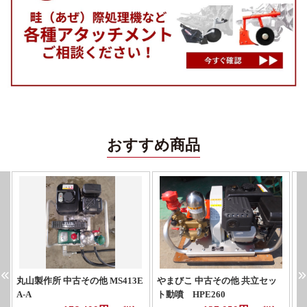
おすすめ商品
丸山製作所 中古その他 MS413E
やまびこ 中古その他 共立セッ
マ
A-A
ト動噴 HPE260