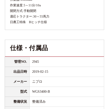
作業速度:5～11分/10a
開閉方式:手動開閉
適応トラクター:30～55馬力
日農工特殊 Bヒッチ仕様
仕様・付属品
管理NO.
2945
出品日時
2019-02-15
メーカー
ニプロ
型式
WGS3400-B
整備状況
整備済み