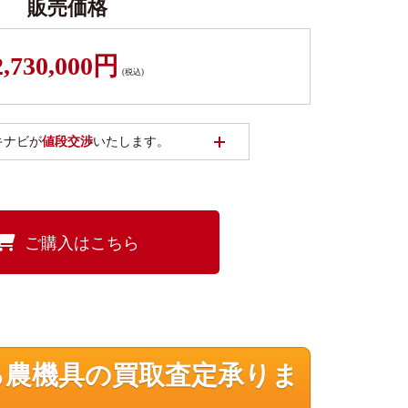
販売価格
2,730,000円
(税込)
開く
キナビが
値段交渉
いたします。
ご購入はこちら
る農機具の買取査定承りま