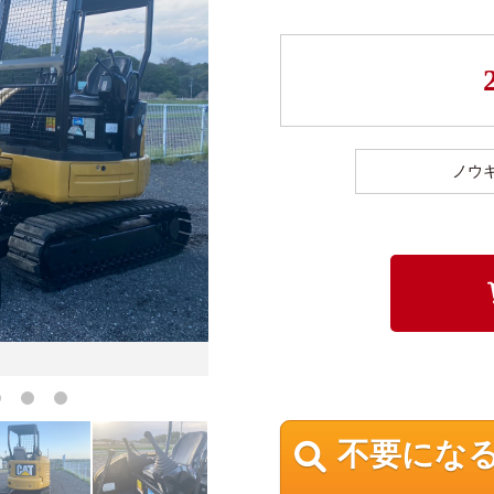
ノウ
不要にな