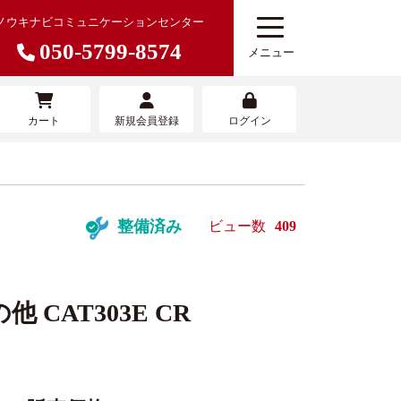
ノウキナビコミュニケーションセンター
050-5799-8574
メニュー
カート
新規会員登録
ログイン
農機を売りたい
寄せサービ
農機具買取査定サービス
整備済み
ビュー数
409
 CAT303E CR