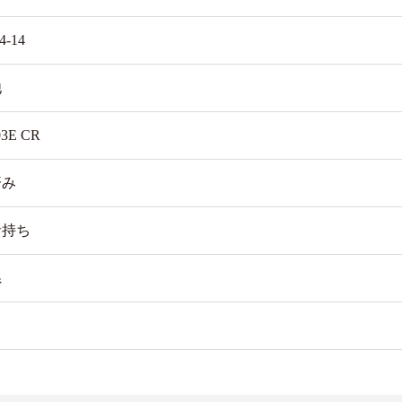
4-14
他
3E CR
済み
者持ち
県