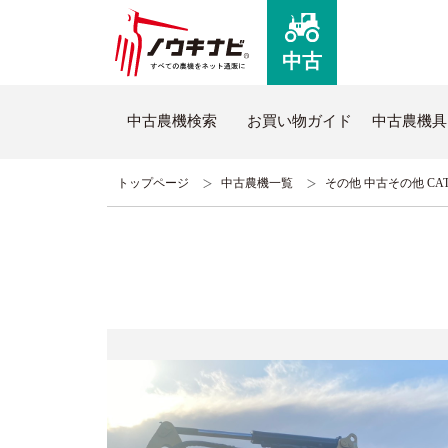
中古
中古農機検索
お買い物ガイド
中古農機具
トップページ
中古農機一覧
その他 中古その他 CAT3
ノウキナビについて
新品
はじめての方へ
新品農
コミュニケーションセンターについて
全商品
よくあるご質問
新品ト
ノウキナビブログ