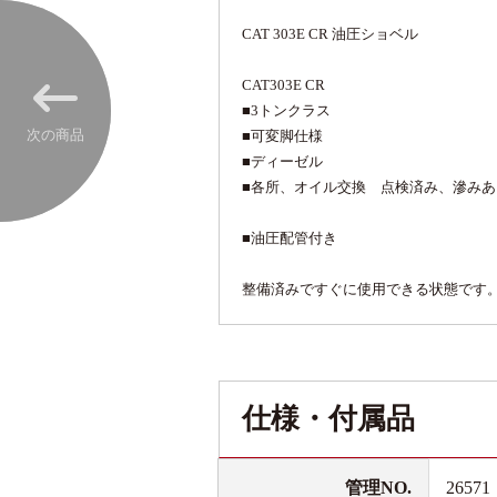
CAT 303E CR 油圧ショベル
CAT303E CR
■3トンクラス
次の商品
■可変脚仕様
■ディーゼル
■各所、オイル交換 点検済み、滲み
■油圧配管付き
整備済みですぐに使用できる状態です
仕様・付属品
管理NO.
26571