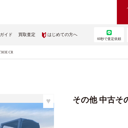
はじめての方へ
ガイド
買取査定
60秒で査定依頼
03E CR
農機を買いたい
部品を取り寄せたい
機検索
農機メーカー純正パーツ取り
ス
を見る
その他 中古その他
♥
ップ