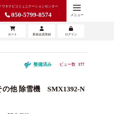
ノウキナビコミュニケーションセンター
050-5799-8574
メニュー
カート
新規会員登録
ログイン
農機を売りたい
寄せサービ
農機具買取査定サービス
整備済み
ビュー数
177
の他 除雪機 SMX1392-N