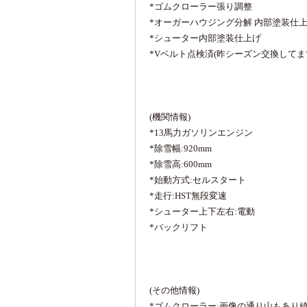
*ゴムクローラー張り調整
*オーガーハウジング分解 内部塗装仕
*シューター内部塗装仕上げ
*Vベルト点検済(昨シーズン交換してま
(機関情報)
*13馬力ガソリンエンジン
*除雪幅:920mm
*除雪高:600mm
*始動方式:セルスタート
*走行:HST無段変速
*シューター上下左右:電動
*バックリフト
(その他情報)
*ゴムクローラー:画像の通り山もあり