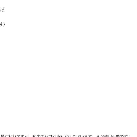
上げ
す)
綺麗な状態ですが、多少のシワや小ヒビはございます。まだ使用可能です。