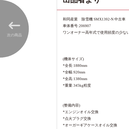
和同産業 除雪機 SMX1392-N 中古車
車体番号:206907
ワンオーナー高年式で使用頻度の少な
次の商品
(機体サイズ)
*全長:1880mm
*全幅:920mm
*全高:1380mm
*重量:345kg程度
(整備内容)
*エンジンオイル交換
*点火プラグ交換
*オーガーギアケースオイル交換