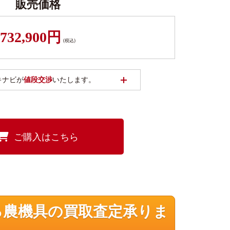
販売価格
732,900円
(税込)
開く
キナビが
値段交渉
いたします。
ご購入はこちら
る農機具の買取査定承りま