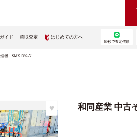
はじめての方へ
ガイド
買取査定
60秒で査定依頼
機 SMX1392-N
農機を買いたい
部品を取り寄せたい
機検索
農機メーカー純正パーツ取り
ス
を見る
和同産業 中古そ
♥
ップ