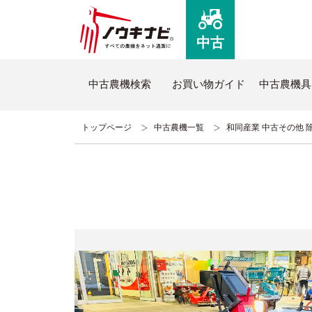
中古
中古農機検索
お買い物ガイド
中古農機具
トップページ
中古農機一覧
和同産業 中古その他 除雪
ノウキナビについて
新品
はじめての方へ
新品農
コミュニケーションセンターについて
全商品
よくあるご質問
新品ト
ノウキナビブログ