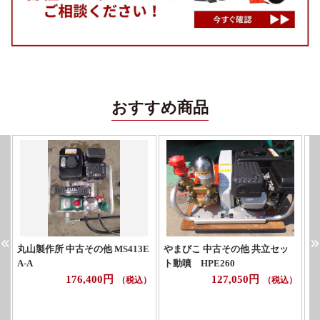
おすすめ商品
丸山製作所 中古その他 MS413E
やまびこ 中古その他 共立セッ
マ
A-A
ト動噴 HPE260
176,400円
127,050円
（税込）
（税込）