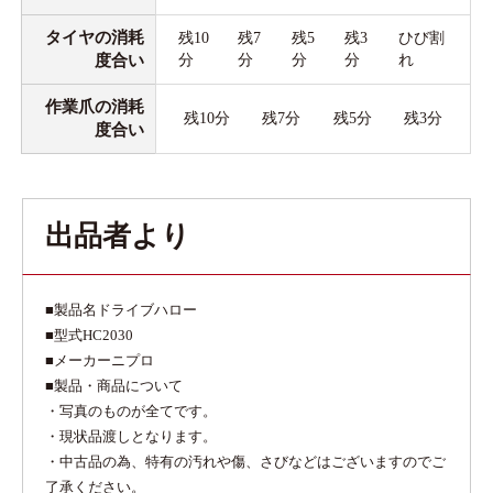
タイヤの消耗
残10
残7
残5
残3
ひび割
度合い
分
分
分
分
れ
作業爪の消耗
残10分
残7分
残5分
残3分
度合い
出品者より
■製品名ドライブハロー
■型式HC2030
■メーカーニプロ
■製品・商品について
・写真のものが全てです。
・現状品渡しとなります。
・中古品の為、特有の汚れや傷、さびなどはございますのでご
了承ください。