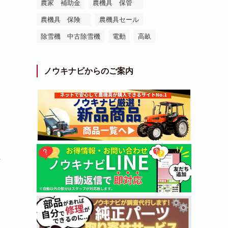
農家 補助金
農機具 保管
農機具 保険
農機具セール
除雪機 中古除雪機
電動
高畝
ノウキナビからのご案内
に