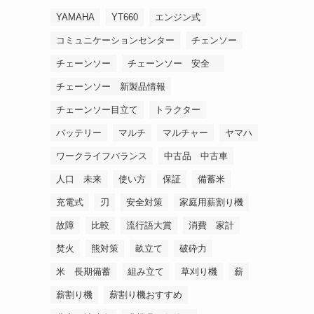
YAMAHA
YT660
エンジン式
コミュニケーションセンター
チェンソー
チェーンソー
チェーンソー 安全
チェーンソー 新製品情報
チェーンソー目立て
トラクター
バッテリー
マルチ
マルチャー
ヤマハ
ワークライフバランス
中古品 中古車
人口 未来
使い方
保証
備蓄米
充電式
刃
安全対策
家庭用薪割り機
故障
比較
流行語大賞
消費 家計
焚火
熊対策
畝立て
破砕力
米 長期備蓄
組み立て
草刈り機
薪
薪割り機
薪割り機おすすめ