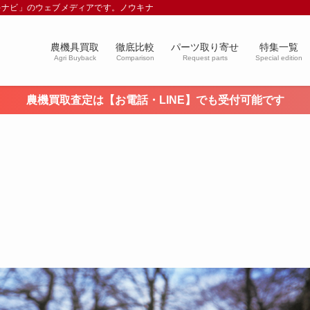
キナビ」のウェブメディアです。ノウキナビブログを通じて農業や農業機械に関す
農機具買取
徹底比較
パーツ取り寄せ
特集一覧
Agri Buyback
Comparison
Request parts
Special edition
農機買取査定は【お電話・LINE】でも受付可能です