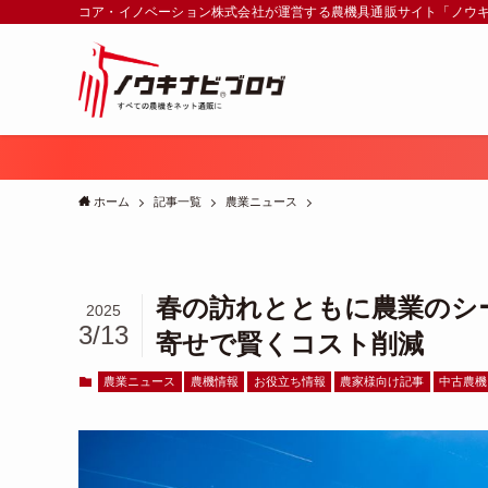
コア・イノベーション株式会社が運営する農機具通販サイト「ノウ
ホーム
記事一覧
農業ニュース
春の訪れとともに農業のシ
2025
3/13
寄せで賢くコスト削減
農業ニュース
農機情報
お役立ち情報
農家様向け記事
中古農機