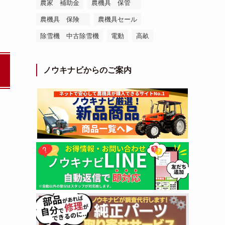
農家 補助金
農機具 保管
農機具 保険
農機具セール
除雪機 中古除雪機
電動
高畝
ノウキナビからのご案内