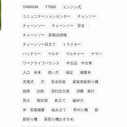
YAMAHA
YT660
エンジン式
コミュニケーションセンター
チェンソー
チェーンソー
チェーンソー 安全
チェーンソー 新製品情報
チェーンソー目立て
トラクター
バッテリー
マルチ
マルチャー
ヤマハ
ワークライフバランス
中古品 中古車
人口 未来
使い方
保証
備蓄米
充電式
刃
安全対策
家庭用薪割り機
故障
比較
流行語大賞
消費 家計
焚火
熊対策
畝立て
破砕力
米 長期備蓄
組み立て
草刈り機
薪
薪割り機
薪割り機おすすめ