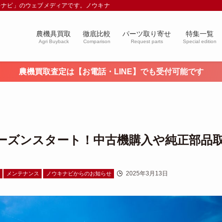
キナビ」のウェブメディアです。ノウキナビブログを通じて農業や農業機械に関す
農機具買取
徹底比較
パーツ取り寄せ
特集一覧
Agri Buyback
Comparison
Request parts
Special edition
農機買取査定は【お電話・LINE】でも受付可能です
ーズンスタート！中古機購入や純正部品
2025年3月13日
メンテナンス
ノウキナビからのお知らせ